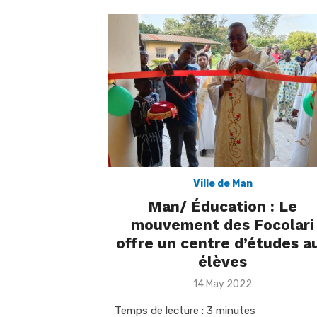
Ville de Man
Man/ Éducation : Le
mouvement des Focolari
offre un centre d’études a
élèves
Posted
14 May 2022
on
Temps de lecture :
3
minutes