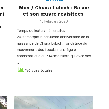
en
Man / Chiara Lubich : Sa vie
ri
et son œuvre revisitées
Posted
15 February 2020
e
on
Temps de lecture :
2
minutes
2020 marque le centième anniversaire de la
naissance de Chiara Lubich, fondatrice du
mouvement des focolari, une figure
e
charismatique du XIXème siècle qui avec ses
…
186 vues totales