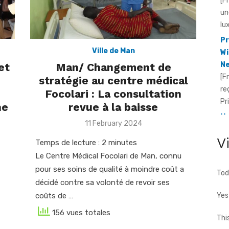
lu
Pr
Wi
Ne
Ville de Man
[F
et
Man/ Changement de
re
:
stratégie au centre médical
Pr
Focolari : La consultation
He
ne
revue à la baisse
Id
Posted
11 February 2024
[F
on
fo
V
Temps de lecture :
2
minutes
te
Le Centre Médical Focolari de Man, connu
cho
pour ses soins de qualité à moindre coût a
Tod
décidé contre sa volonté de revoir ses
coûts de …
Yes
156 vues totales
Thi