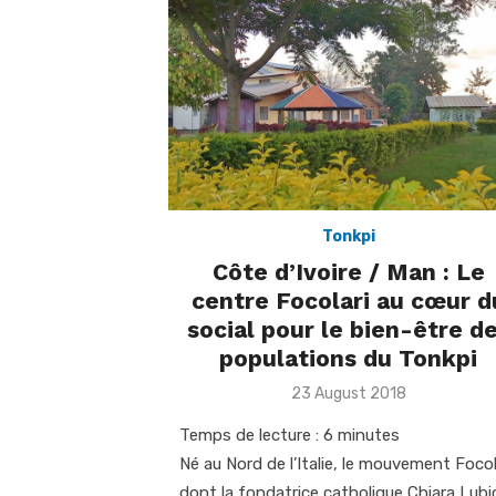
Tonkpi
Côte d’Ivoire / Man : Le
centre Focolari au cœur d
social pour le bien-être d
populations du Tonkpi
Posted
23 August 2018
on
Temps de lecture :
6
minutes
Né au Nord de l’Italie, le mouvement Focol
dont la fondatrice catholique Chiara Lubi