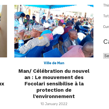
Thi
Tot
Cur
C
Cat
Ville de Man
Man/ Célébration du nouvel
an : Le mouvement des
ux
Focolari sensibilise à la
protection de
l’environnement
Posted
10 January 2022
on