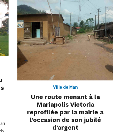
u
es
Ville de Man
Une route menant à la
Mariapolis Victoria
reprofilée par la mairie a
l’occasion de son jubilé
ari
d’argent
ch,