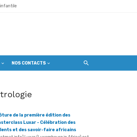
infantile
et citoyens
l’échéance du 1er septembre
NOS CONTACTS
r les premières gardiennes du parc
itrologie
ine mondial en péril
ôture de la première édition des
sterclass Luxar - Célébration des
lents et des savoir-faire africains
ratmat.info] Luxar (Luxembourg in Africa) est
e plateforme consacrée à la promotion du