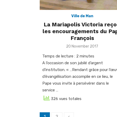
Ville de Man
La Mariapolis Victoria reço
les encouragements du Pa
François
Posted
20 November 2017
on
Temps de lecture :
2
minutes
A l’occasion de son jubilé d’argent
d’institution. « …Rendant grâce pour l’œu
d’évangélisation accomplie en ce lieu, le
Pape vous invite à persévérer dans le
service …
326 vues totales
Posts
1
2
‹