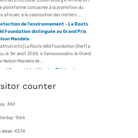
xe africain, à la valorisation des métiers ...
otection de l'environnement - La Roots
ld Foundation distinguée au Grand Prix
lson Mandela
ratmat.info] La Roots Wild Foundation (Rwf) a
çu, le 1er août 2026, à Yamoussoukro, le Grand
ix Nelson Mandela de ...
rvé Renard à la tête des Éléphants -
riss Diallo justifie son choix
ratmat.info] L'expérience, la connaissance du
otball africain et la capacité d'adaptation du
isitor counter
chnicien français justifient, selon la Fif, son
ix ...
ay: 360
terday: 1066
s Week: 4374