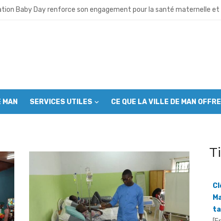
 lance ses activités et appelle à l’union des cadres
ation Baby Day renforce son engagement pour la santé maternelle et 
 neuve avant la fête nationale : Le Grand ménage mobilise autorités 
u café- cacao: Le Conseil café-cacao mobilise les producteurs avant 
ro déchet”: Plus de 1000 jeunes mobilisés à Man pour assainir la ville
E MAN
SERVICES UTILES
CE QUE LA VILLE DE MAN OFFRE
es musulmans appelés à s’engager contre l’incivisme et la drogue
sion du CGL Mont Péko: Les communautés riveraines appelées à deveni
T
OIPR intensifie ses efforts pour sortir la réserve de la liste du patrimo
Cl
– cacao : Le SYNAVICI réclame un audit du collège des producteurs
Ma
Koalga prend les rênes du SYNAVICI dans le Grand Ouest
ta
[F
un