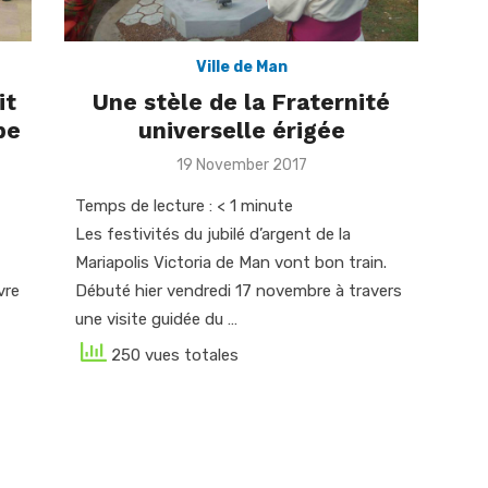
Ville de Man
it
Une stèle de la Fraternité
pe
universelle érigée
Posted
19 November 2017
on
Temps de lecture :
< 1
minute
Les festivités du jubilé d’argent de la
Mariapolis Victoria de Man vont bon train.
vre
Débuté hier vendredi 17 novembre à travers
une visite guidée du …
250 vues totales