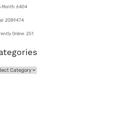
s Month: 6404
al: 2089474
rently Online: 251
ategories
egories