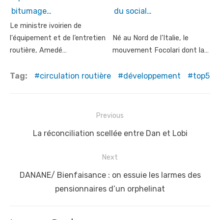
bitumage…
du social…
Le ministre ivoirien de
l'équipement et de l’entretien
Né au Nord de l’Italie, le
routière, Amedé…
mouvement Focolari dont la…
Tag:
circulation routière
développement
top5
Post
Previous
navigation
Previous
La réconciliation scellée entre Dan et Lobi
post:
Next
Next
DANANE/ Bienfaisance : on essuie les larmes des
post:
pensionnaires d’un orphelinat