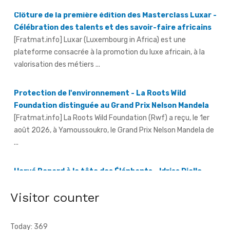
Célébration des talents et des savoir-faire africains
[Fratmat.info] Luxar (Luxembourg in Africa) est une
plateforme consacrée à la promotion du luxe africain, à la
valorisation des métiers ...
Protection de l'environnement - La Roots Wild
Foundation distinguée au Grand Prix Nelson Mandela
[Fratmat.info] La Roots Wild Foundation (Rwf) a reçu, le 1er
août 2026, à Yamoussoukro, le Grand Prix Nelson Mandela de
...
Hervé Renard à la tête des Éléphants - Idriss Diallo
justifie son choix
[Fratmat.info] L'expérience, la connaissance du football
africain et la capacité d'adaptation du technicien français
justifient, selon la Fif, son choix ...
Visitor counter
Today: 369