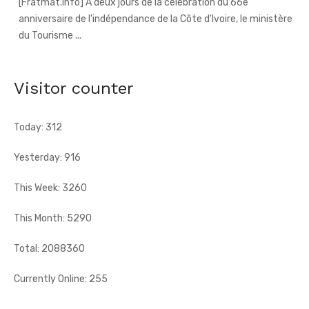
Fête de l'indépendance - L'Inde à l'honneur, avec un
contingent militaire au défilé
[Fratmat.info] Un contingent de l'armée indienne participera
pour la première fois au défilé du 7 août à Yopougon.
Visitor counter
Today: 312
Yesterday: 916
This Week: 3260
This Month: 5290
Total: 2088360
Currently Online: 255