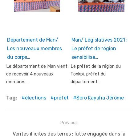
Département de Man/
Man/ Législatives 2021 :
Les nouveaux membres
Le préfet de région
du corps…
sensibilise…
Le département de Man vient
Le préfet de la région du
de recevoir 4 nouveaux
Tonkpi, préfet du
membres…
département…
Tag:
élections
préfet
Soro Kayaha Jérôme
Post
Previous
navigation
Previous
Ventes illicites des terres : lutte engagée dans la