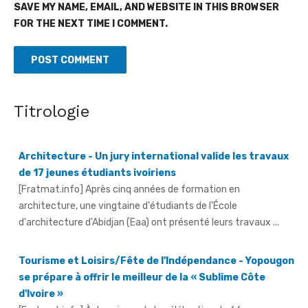
SAVE MY NAME, EMAIL, AND WEBSITE IN THIS BROWSER
FOR THE NEXT TIME I COMMENT.
Titrologie
Architecture - Un jury international valide les travaux
de 17 jeunes étudiants ivoiriens
[Fratmat.info] Après cinq années de formation en
architecture, une vingtaine d'étudiants de l'École
d'architecture d'Abidjan (Eaa) ont présenté leurs travaux ...
Tourisme et Loisirs/Fête de l'Indépendance - Yopougon
se prépare à offrir le meilleur de la « Sublime Côte
d'Ivoire »
[Fratmat.info] À deux jours de la célébration du 66e
anniversaire de l'indépendance de la Côte d'Ivoire, le ministère
du Tourisme ...