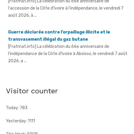
août 2026, à ...
Guerre déclarée contre l'orpaillage illicite et le
transvasement illégal du gaz butane
[Fratmat.info] La célébration du 66e anniversaire de
l'indépendance de la Côte d'Ivoire à Aboisso, le vendredi 7 août
2026, a ...
An 66 de l'indépendance à Sandegué - Le préfet rend
hommage au Président Ouattara pour la consolidation
de la paix
Visitor counter
[Fratmat.info] La ville de Sandegué, dans la région du
Gontougo, a célébré, le vendredi 7 août 2026, le 66e
anniversaire ...
Today: 783
Yesterday: 1111