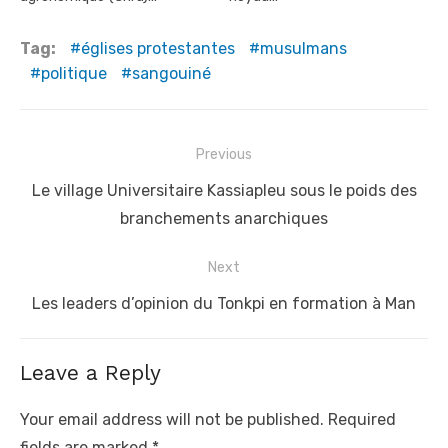
Tag:
églises protestantes
musulmans
politique
sangouiné
Post
Previous
navigation
Previous
Le village Universitaire Kassiapleu sous le poids des
post:
branchements anarchiques
Next
Next
Les leaders d’opinion du Tonkpi en formation à Man
post:
Leave a Reply
Your email address will not be published.
Required
fields are marked
*