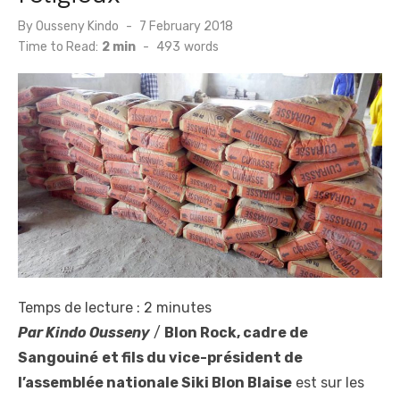
Posted
By
Ousseny Kindo
7 February 2018
on
Time to Read:
2 min
-
493
words
Temps de lecture :
2
minutes
Par
Kindo Ousseny
/
Blon Rock, cadre de
Sangouiné
et fils du vice-président de
l’assemblée nationale Siki Blon Blaise
est sur les