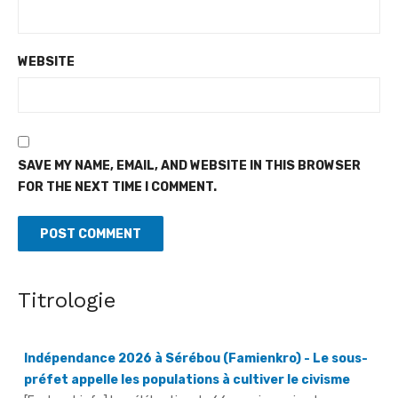
WEBSITE
SAVE MY NAME, EMAIL, AND WEBSITE IN THIS BROWSER
FOR THE NEXT TIME I COMMENT.
Titrologie
Indépendance 2026 à Sérébou (Famienkro) - Le sous-
préfet appelle les populations à cultiver le civisme
[Fratmat.info] La célébration du 66e anniversaire de
l'accession de la Côte d'Ivoire à l'indépendance, le vendredi 7