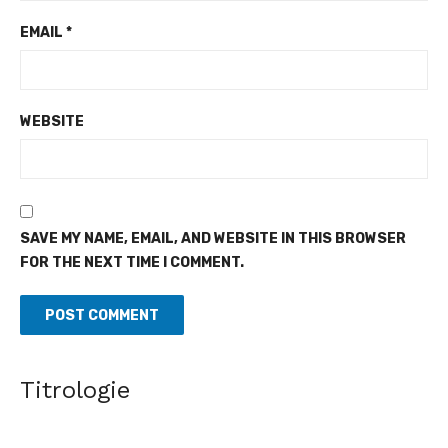
EMAIL
*
WEBSITE
SAVE MY NAME, EMAIL, AND WEBSITE IN THIS BROWSER
FOR THE NEXT TIME I COMMENT.
Titrologie
Développement local - Brigitte N'Guessan distinguée
pour son engagement