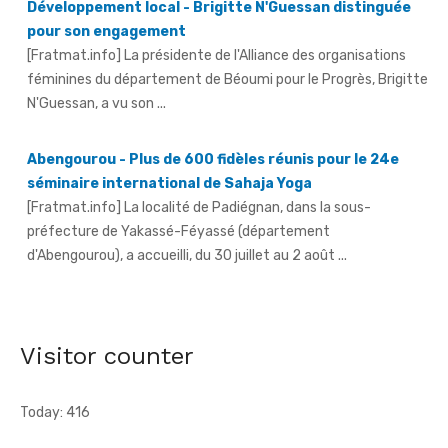
[Fratmat.info] La présidente de l'Alliance des organisations
féminines du département de Béoumi pour le Progrès, Brigitte
N'Guessan, a vu son ...
Abengourou - Plus de 600 fidèles réunis pour le 24e
séminaire international de Sahaja Yoga
[Fratmat.info] La localité de Padiégnan, dans la sous-
préfecture de Yakassé-Féyassé (département
d'Abengourou), a accueilli, du 30 juillet au 2 août ...
Concours d'entrée à l'ESATIC - 2 083 candidats à
l'assaut des 300 places disponibles cette année
[Fratmat.info] Le concours d'entrée à l'École supérieure
africaine des technologies de l'information et de la
Visitor counter
communication (Esatic) a officiellement démarré, ...
Today: 416