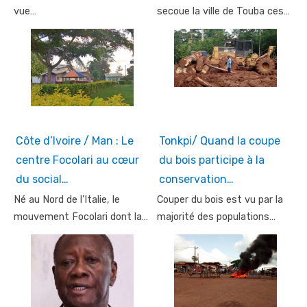
vue…
secoue la ville de Touba ces…
Côte d’Ivoire / Man : Le
Tonkpi/ Quand la coupe
centre Focolari au cœur
du bois participe à la
du social…
conservation…
Né au Nord de l’Italie, le
Couper du bois est vu par la
mouvement Focolari dont la…
majorité des populations…