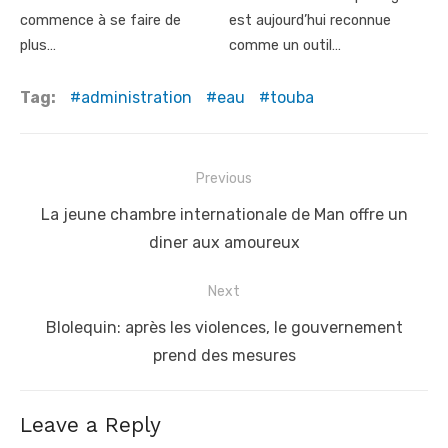
commence à se faire de
est aujourd’hui reconnue
plus…
comme un outil…
Tag:
administration
eau
touba
Post
Previous
navigation
Previous
La jeune chambre internationale de Man offre un
post:
diner aux amoureux
Next
Next
Blolequin: après les violences, le gouvernement
post:
prend des mesures
Leave a Reply