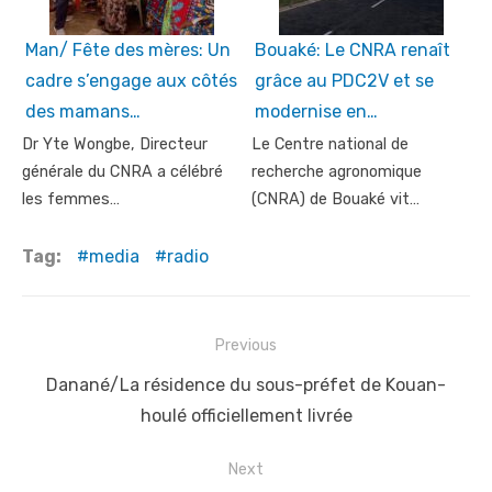
Man/ Fête des mères: Un
Bouaké: Le CNRA renaît
cadre s’engage aux côtés
grâce au PDC2V et se
des mamans…
modernise en…
Dr Yte Wongbe, Directeur
Le Centre national de
générale du CNRA a célébré
recherche agronomique
les femmes…
(CNRA) de Bouaké vit…
Tag:
media
radio
Post
Previous
navigation
Previous
Danané/La résidence du sous-préfet de Kouan-
post:
houlé officiellement livrée
Next