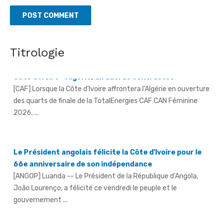
Côte d'Ivoire - Algérie, un duel de contrastes
Titrologie
[CAF] Lorsque la Côte d'Ivoire affrontera l'Algérie en ouverture
des quarts de finale de la TotalEnergies CAF CAN Féminine
2026, ...
Le Président angolais félicite la Côte d'Ivoire pour le
66e anniversaire de son indépendance
[ANGOP] Luanda -- Le Président de la République d'Angola,
João Lourenço, a félicité ce vendredi le peuple et le
gouvernement ...
Séria (Daloa)/An 66 - La jeunesse exhortée à éviter la
consommation et le trafic de drogue
[Fratmat.info] À l'instar de nombreuses localités à travers le