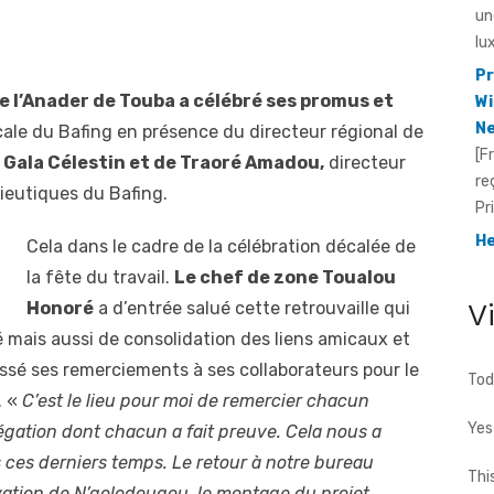
Pr
Wi
Ne
[F
e l’Anader de Touba a célébré ses promus et
re
cale du Bafing en présence du directeur régional de
Pr
l
Gala Célestin et de Traoré Amadou,
directeur
He
lieutiques du Bafing.
Id
[F
Cela dans le cadre de la célébration décalée de
fo
te
la fête du travail.
Le chef de zone Toualou
cho
V
Honoré
a d’entrée salué cette retrouvaille qui
é mais aussi de consolidation des liens amicaux et
dressé ses remerciements à ses collaborateurs pour le
Tod
. «
C’est le lieu pour moi de remercier chacun
Yes
négation dont chacun a fait preuve. Cela nous a
s ces derniers temps. Le retour à notre bureau
Thi
ervation de N’golodougou, le montage du projet