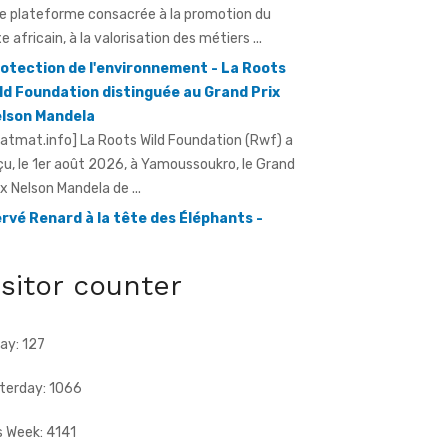
otection de l'environnement - La Roots
ld Foundation distinguée au Grand Prix
lson Mandela
ratmat.info] La Roots Wild Foundation (Rwf) a
çu, le 1er août 2026, à Yamoussoukro, le Grand
ix Nelson Mandela de ...
rvé Renard à la tête des Éléphants -
riss Diallo justifie son choix
ratmat.info] L'expérience, la connaissance du
otball africain et la capacité d'adaptation du
chnicien français justifient, selon la Fif, son
ix ...
isitor counter
ay: 127
terday: 1066
s Week: 4141