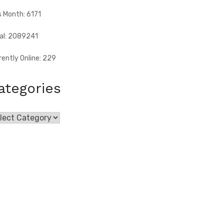
s Month: 6171
al: 2089241
rently Online: 229
ategories
egories