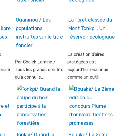
Ouaninou / Les
La forêt classée du
lèbre
populations
Mont Tonkpi : Un
 ses
instruites sur le titre
réservoir écologique
foncier
s
La création d’aires
Par Cheick Lamine /
protégées est
riale
Tous les grands conflits
aujourd’hui reconnue
qu'a connu le…
comme un outil…
nch
Tonkpi/ Quand la
Bouaké/ La 2ème