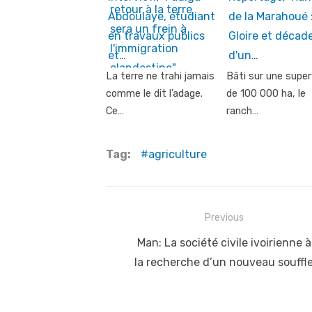
Abdoulaye, étudiant
de la Marahoué 
en travaux publics
Gloire et décad
et…
d'un…
La terre ne trahi jamais
Bâti sur une superf
comme le dit l’adage.
de 100 000 ha, le
Ce…
ranch…
Tag:
agriculture
Post
Previous
navigation
Previous
Man: La société civile ivoirienne à
post:
la recherche d’un nouveau souffl