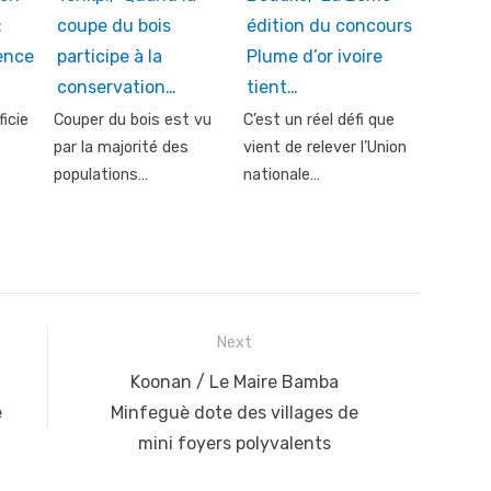
:
coupe du bois
édition du concours
ence
participe à la
Plume d’or ivoire
conservation…
tient…
icie
Couper du bois est vu
C’est un réel défi que
par la majorité des
vient de relever l’Union
populations…
nationale…
Next
Next
Koonan / Le Maire Bamba
post:
e
Minfeguè dote des villages de
mini foyers polyvalents