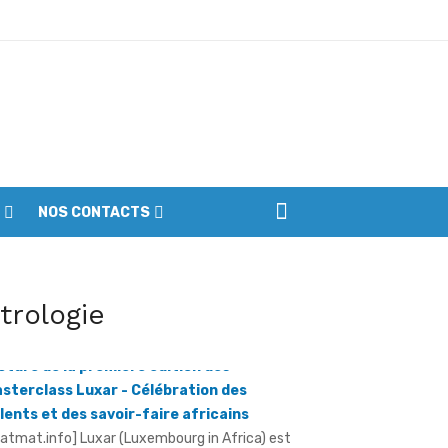
ptembre
NOS CONTACTS
iennes du parc
ôture de la première édition des
itrologie
sterclass Luxar - Célébration des
lents et des savoir-faire africains
ratmat.info] Luxar (Luxembourg in Africa) est
e plateforme consacrée à la promotion du
xe africain, à la valorisation des métiers ...