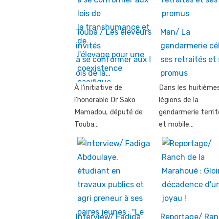
Touba / Les éleveurs
Man/ La
invités
gendarmerie cé
à se conformer aux l
ses retraités et
ois de la…
promus
À l'initiative de
Dans les huitième
l'honorable Dr Sako
légions de la
Mamadou, député de
gendarmerie territo
Touba…
et mobile…
Interview/ Fadiga
Reportage/ Ra