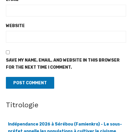
WEBSITE
SAVE MY NAME, EMAIL, AND WEBSITE IN THIS BROWSER
FOR THE NEXT TIME I COMMENT.
Titrologie
Indépendance 2026 à Sérébou (Famienkro) - Le sous-
préfet appelle les populations à cultiver le civisme
[Fratmat.info] La célébration du 66e anniversaire de