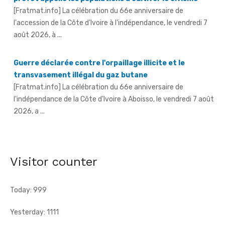
l'accession de la Côte d'Ivoire à l'indépendance, le vendredi 7
août 2026, à ...
Guerre déclarée contre l'orpaillage illicite et le
transvasement illégal du gaz butane
[Fratmat.info] La célébration du 66e anniversaire de
l'indépendance de la Côte d'Ivoire à Aboisso, le vendredi 7 août
2026, a ...
An 66 de l'indépendance à Sandegué - Le préfet rend
hommage au Président Ouattara pour la consolidation
de la paix
Visitor counter
[Fratmat.info] La ville de Sandegué, dans la région du
Gontougo, a célébré, le vendredi 7 août 2026, le 66e
anniversaire ...
Today: 999
Yesterday: 1111