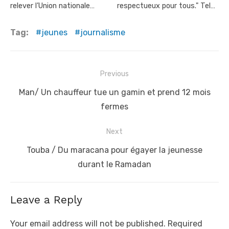
relever l’Union nationale…
respectueux pour tous." Tel…
Tag:
jeunes
journalisme
Post
Previous
navigation
Previous
Man/ Un chauffeur tue un gamin et prend 12 mois
post:
fermes
Next
Next
Touba / Du maracana pour égayer la jeunesse
post:
durant le Ramadan
Leave a Reply
Your email address will not be published.
Required