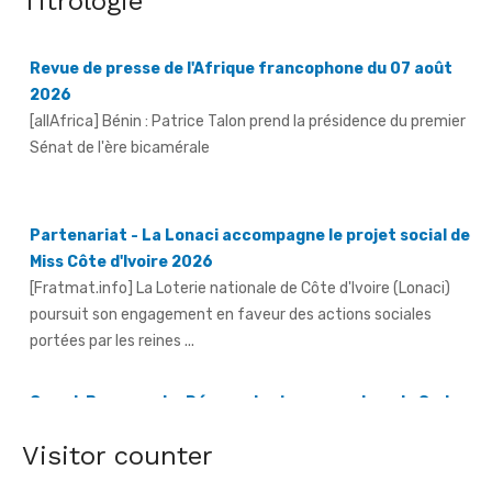
Titrologie
Revue de presse de l'Afrique francophone du 07 août
2026
[allAfrica] Bénin : Patrice Talon prend la présidence du premier
Sénat de l'ère bicamérale
Partenariat - La Lonaci accompagne le projet social de
Miss Côte d'Ivoire 2026
[Fratmat.info] La Loterie nationale de Côte d'Ivoire (Lonaci)
poursuit son engagement en faveur des actions sociales
portées par les reines ...
Grand-Bassam - Le Réseau des jeunes cadres du Sud-
Comoé offre du matériel médical à 4 structures
sanitaires
[Fratmat.info] Le Réseau des jeunes cadres du Sud-Comoé,
Visitor counter
dirigé par Eliame Niamkey, a remis, le jeudi 6 août 2026, au ...