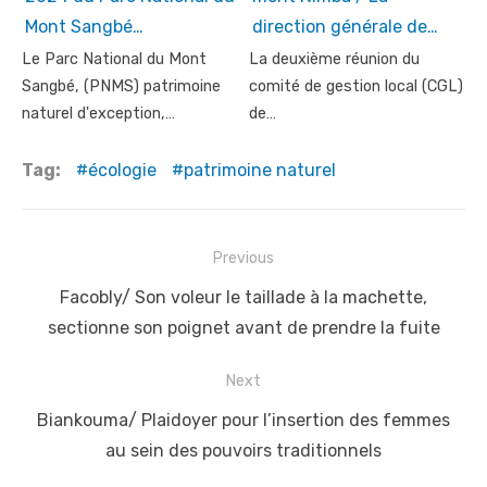
Mont Sangbé…
direction générale de…
Le Parc National du Mont
La deuxième réunion du
Sangbé, (PNMS) patrimoine
comité de gestion local (CGL)
naturel d'exception,…
de…
Tag:
écologie
patrimoine naturel
Post
Previous
navigation
Previous
Facobly/ Son voleur le taillade à la machette,
post:
sectionne son poignet avant de prendre la fuite
Next
Next
Biankouma/ Plaidoyer pour l’insertion des femmes
post:
au sein des pouvoirs traditionnels