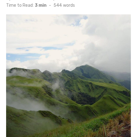
on
Time to Read:
3 min
-
544
words