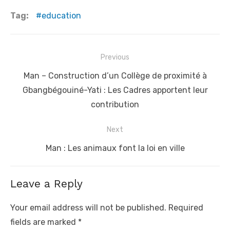
Tag:
education
Post
Previous
navigation
Previous
Man – Construction d’un Collège de proximité à
post:
Gbangbégouiné-Yati : Les Cadres apportent leur
contribution
Next
Next
Man : Les animaux font la loi en ville
post:
Leave a Reply
Your email address will not be published.
Required
fields are marked
*