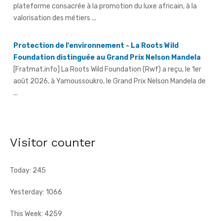
valorisation des métiers ...
Protection de l'environnement - La Roots Wild
Foundation distinguée au Grand Prix Nelson Mandela
[Fratmat.info] La Roots Wild Foundation (Rwf) a reçu, le 1er
août 2026, à Yamoussoukro, le Grand Prix Nelson Mandela de
...
Hervé Renard à la tête des Éléphants - Idriss Diallo
justifie son choix
[Fratmat.info] L'expérience, la connaissance du football
Visitor counter
africain et la capacité d'adaptation du technicien français
justifient, selon la Fif, son choix ...
Today: 245
Yesterday: 1066
This Week: 4259