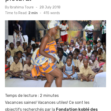
Posted
By
Ibrahima Toure
28 July 2018
on
Time to Read:
2 min
-
415
words
Temps de lecture :
2
minutes
Vacances saines! Vacances utiles! Ce sont les
objectifs recherchés par la
Fondation koblé des