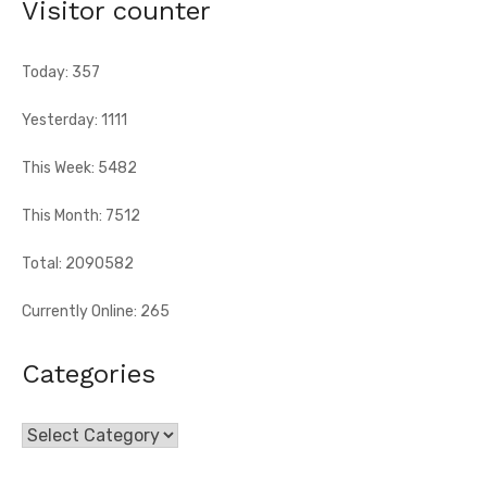
Visitor counter
[Fratmat.info] À l'occasion de la célébration du 66e
anniversaire de l'indépendance de la Côte d'Ivoire, le sous-
préfet de Tougbo, dans ...
Today: 357
Yesterday: 1111
This Week: 5482
This Month: 7512
Total: 2090582
Currently Online: 265
Categories
Categories