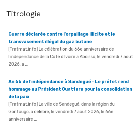
Titrologie
Guerre déclarée contre l'orpaillage illicite et le
transvasement illégal du gaz butane
[Fratmat.info] La célébration du 66e anniversaire de
l'indépendance de la Côte d'Ivoire à Aboisso, le vendredi 7 août
2026, a ...
An 66 de l'indépendance à Sandegué - Le préfet rend
hommage au Président Ouattara pour la consolidation
de la paix
[Fratmat.info] La ville de Sandegué, dans la région du
Gontougo, a célébré, le vendredi 7 août 2026, le 66e
anniversaire ...
66e anniversaire de l'indépendance à Tougbo - Le
sous-préfet appelle à l'union face à la menace
terroriste