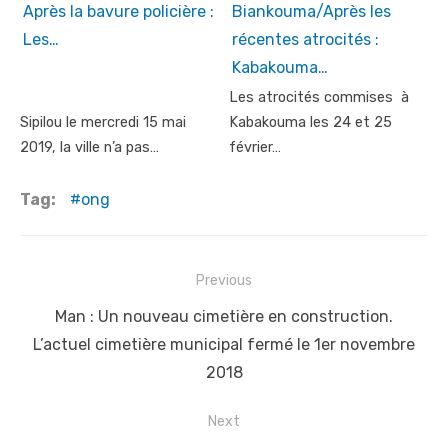
Après la bavure policière :
Biankouma/Après les
Les…
récentes atrocités :
Kabakouma…
Les atrocités commises à
Sipilou le mercredi 15 mai
Kabakouma les 24 et 25
2019, la ville n’a pas…
février…
Tag:
ong
Post
Previous
navigation
Previous
Man : Un nouveau cimetière en construction.
post:
L’actuel cimetière municipal fermé le 1er novembre
2018
Next