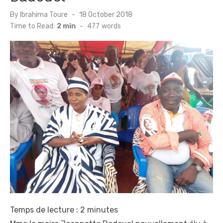
Posted
By
Ibrahima Toure
18 October 2018
on
Time to Read:
2 min
-
477
words
Temps de lecture :
2
minutes