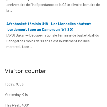
anniversaire de l'indépendance de la Côte d'Ivoire, le maire de
la ...
Afrobasket féminin U18 - Les Lioncelles chutent
lourdement face au Cameroun (61-30)
[APS] Dakar -- L'équipe nationale féminine de basket-ball du
Sénégal des moins de 18 ans s'est lourdement inclinée,
mercredi, face ...
66e anniversaire du pays - Dr Euphrasie N'Guessan,
déléguée communale Pdci-Rda Yopougon-Centre 1,
appelle à la mobilisation exceptionnelle
Visitor counter
[Fratmat.info] À 72 heures de la célébration du 66e
anniversaire de l'indépendance de la Côte d'Ivoire, Dr Euphrasie
Today: 1053
N'Guessan, vice-présidente ...
Yesterday: 916
This Week: 4001