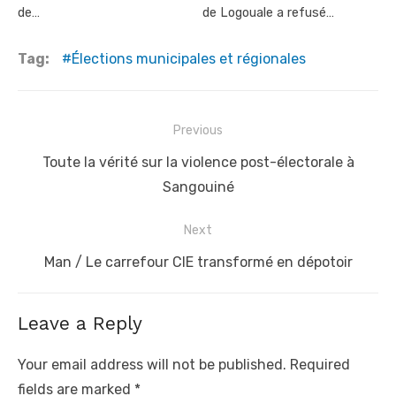
de…
de Logouale a refusé…
Tag:
Élections municipales et régionales
Post
Previous
navigation
Previous
Toute la vérité sur la violence post-électorale à
post:
Sangouiné
Next
Next
Man / Le carrefour CIE transformé en dépotoir
post:
Leave a Reply
Your email address will not be published.
Required
fields are marked
*