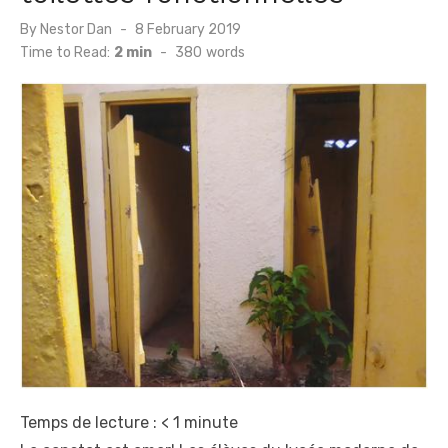
Posted
By
Nestor Dan
8 February 2019
on
Time to Read:
2 min
-
380
words
Temps de lecture :
< 1
minute