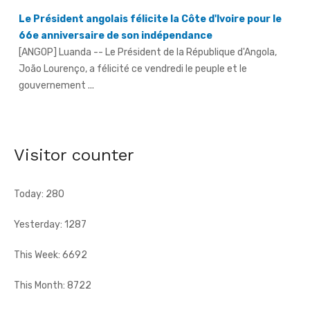
Le Président angolais félicite la Côte d'Ivoire pour le
66e anniversaire de son indépendance
[ANGOP] Luanda -- Le Président de la République d'Angola,
João Lourenço, a félicité ce vendredi le peuple et le
gouvernement ...
Séria (Daloa)/An 66 - La jeunesse exhortée à éviter la
consommation et le trafic de drogue
[Fratmat.info] À l'instar de nombreuses localités à travers le
Visitor counter
pays, le village de Séria, chef-lieu de canton du Gbaloan Sud, ...
Today: 280
Yesterday: 1287
This Week: 6692
This Month: 8722