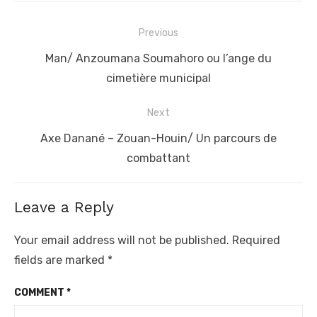
Post
Previous
navigation
Previous
Man/ Anzoumana Soumahoro ou l’ange du
post:
cimetière municipal
Next
Next
Axe Danané – Zouan-Houin/ Un parcours de
post:
combattant
Leave a Reply
Your email address will not be published.
Required
fields are marked
*
COMMENT
*