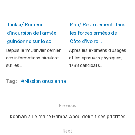
Tonkpi/ Rumeur
Man/ Recrutement dans
d'incursion de l'armée
les forces armées de
guinéenne sur le sol…
Côte d'Ivoire :…
Depuis le 19 Janvier dernier,
Après les examens d’usages
des informations circulant
et les épreuves physiques,
sur les…
1788 candidats…
Tag:
Mission onusienne
Post
Previous
navigation
Previous
Koonan / Le maire Bamba Abou définit ses priorités
post:
Next