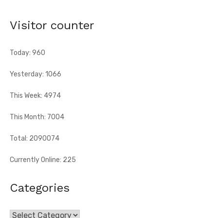
sanitaires
[Fratmat.info] Le Réseau des jeunes cadres du Sud-Comoé,
Visitor counter
dirigé par Eliame Niamkey, a remis, le jeudi 6 août 2026, au ...
Today: 960
Yesterday: 1066
This Week: 4974
This Month: 7004
Total: 2090074
Currently Online: 225
Categories
Categories