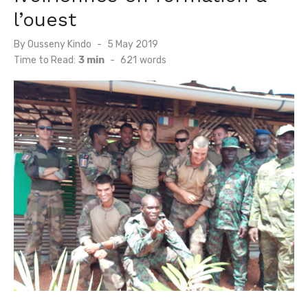
l’ouest
Posted
By
Ousseny Kindo
5 May 2019
on
Time to Read:
3 min
-
621
words