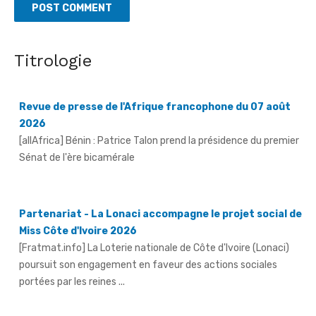
Titrologie
Revue de presse de l'Afrique francophone du 07 août
2026
[allAfrica] Bénin : Patrice Talon prend la présidence du premier
Sénat de l'ère bicamérale
Partenariat - La Lonaci accompagne le projet social de
Miss Côte d'Ivoire 2026
[Fratmat.info] La Loterie nationale de Côte d'Ivoire (Lonaci)
poursuit son engagement en faveur des actions sociales
portées par les reines ...
Grand-Bassam - Le Réseau des jeunes cadres du Sud-
Comoé offre du matériel médical à 4 structures