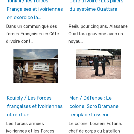
Tonkpi / les forces
Côte d'Ivoire : Les piliers
Françaises et ivoiriennes
du système Ouattara
en exercice la…
Dans un communiqué des
Réélu pour cinq ans, Alassane
forces Françaises en Côte
Ouattara gouverne avec un
d’Ivoire dont…
noyau…
Kouibly / Les forces
Man / Défense : Le
françaises et ivoiriennes
colonel Soro Dramane
offrent un…
remplace Losseni…
Les forces armées
Le colonel Losseni Fofana,
ivoiriennes et les Forces
chef de corps du bataillon