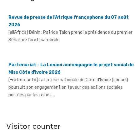
Revue de presse de l'Afrique francophone du 07 août
2026
[allAfrica] Bénin : Patrice Talon prend la présidence du premier
Sénat de l'ère bicamérale
Partenariat - La Lonaci accompagne le projet social de
Miss Côte d'Ivoire 2026
[Fratmat.info] La Loterie nationale de Côte d'Ivoire (Lonaci)
poursuit son engagement en faveur des actions sociales
portées par les reines ...
Grand-Bassam - Le Réseau des jeunes cadres du Sud-
Comoé offre du matériel médical à 4 structures
sanitaires
[Fratmat.info] Le Réseau des jeunes cadres du Sud-Comoé,
Visitor counter
dirigé par Eliame Niamkey, a remis, le jeudi 6 août 2026, au ...