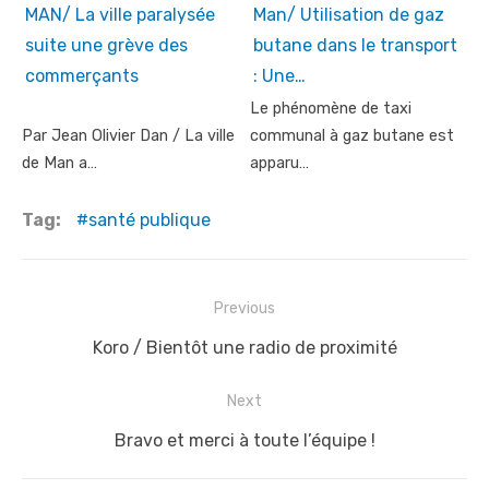
MAN/ La ville paralysée
Man/ Utilisation de gaz
suite une grève des
butane dans le transport
commerçants
: Une…
Le phénomène de taxi
Par Jean Olivier Dan / La ville
communal à gaz butane est
de Man a…
apparu…
Tag:
santé publique
Post
Previous
navigation
Previous
Koro / Bientôt une radio de proximité
post:
Next
Next
Bravo et merci à toute l’équipe !
post: