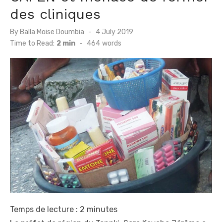
des cliniques
Posted
By
Balla Moise Doumbia
4 July 2019
on
Time to Read:
2 min
-
464
words
Temps de lecture :
2
minutes