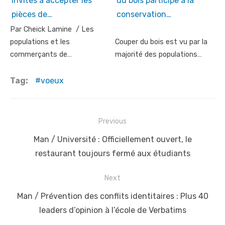
invités à accepter les
du bois participe à la
pièces de…
conservation…
Par Cheick Lamine / Les
populations et les
Couper du bois est vu par la
commerçants de…
majorité des populations…
Tag:
voeux
Post
Previous
navigation
Previous
Man / Université : Officiellement ouvert, le
post:
restaurant toujours fermé aux étudiants
Next
Next
Man / Prévention des conflits identitaires : Plus 40
post:
leaders d’opinion à l’école de Verbatims