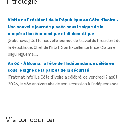
Titrologie
Visite du Président de la République en Côte d'Ivoire -
Une nouvelle journée placée sous le signe de la
coopération économique et diplomatique
[Gabonews] Cette nouvelle journée de travail du Président de
la République, Chef de l'État, Son Excellence Brice Clotaire
Oligui Nguema, ...
An 66 - À Bouna, la fête de l'Indépendance célébrée
sous le signe de la paix et de la sécurité
[Fratmat.info] La Côte d'Ivoire a célébré, ce vendredi 7 août
2026, le 66e anniversaire de son accession à l'indépendance.
AN 66 - Abengourou - Le préfet engage la bataille
contre les fléaux qui freinent le développement
[Fratmat.info] La célébration du 66e anniversaire de
Visitor counter
l'indépendance de la Côte d'Ivoire, ce vendredi 7 août 2026 à