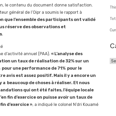
on, le contenu du document donne satisfaction.
Thi
eur général de l’Oipr a soumis le rapport à
Tot
n que l’ensemble des participants ont validé
ous réserve des observations et
Cur
s
.
C
gé
e d’activité annuel (PAA).
« L’analyse des
ation un taux de réalisation de 32% sur un
Cat
% pour une performance de 71% pour le
e avis est assez positif. Mais il y a encore un
l y a beaucoup de choses à réaliser. Et nous
dations qui ont été faites, l’équipe locale
en fin d’exercice on puisse avoir un taux de
fin d’exercice »
, a indiqué le colonel N’dri Kouamé