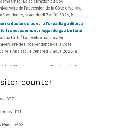
erre déclarée contre l'orpaillage illicite
 le transvasement illégal du gaz butane
ratmat.info] La célébration du 66e
niversaire de l'indépendance de la Côte
Ivoire à Aboisso, le vendredi 7 août 2026, a ...
 66 de l'indépendance à Sandegué - Le
éfet rend hommage au Président
attara pour la consolidation de la paix
ratmat.info] La ville de Sandegué, dans la
gion du Gontougo, a célébré, le vendredi 7 août
isitor counter
26, le 66e anniversaire ...
ay: 837
terday: 1111
s Week: 5962