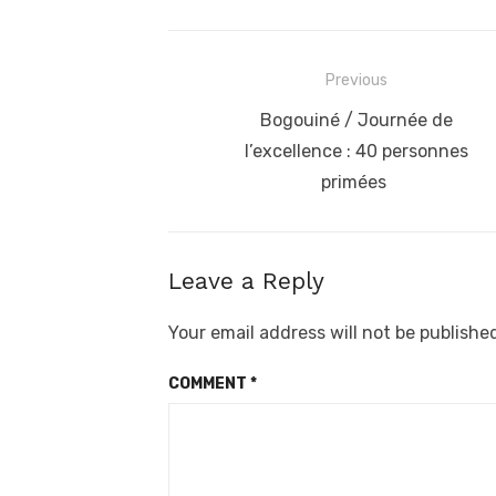
Post
Previous
navigation
Previous
Bogouiné / Journée de
post:
l’excellence : 40 personnes
primées
Leave a Reply
Your email address will not be publishe
COMMENT
*