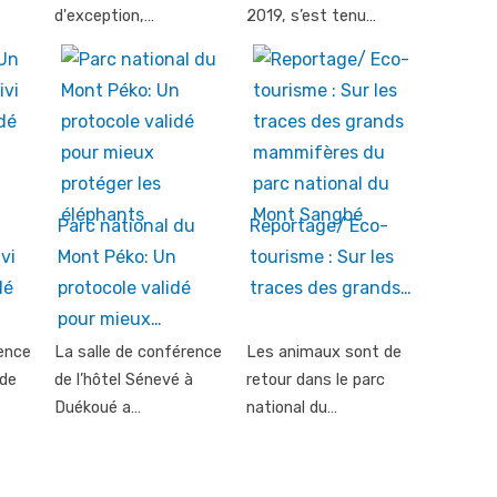
d'exception,…
2019, s’est tenu…
Parc national du
Reportage/ Eco-
vi
Mont Péko: Un
tourisme : Sur les
dé
protocole validé
traces des grands…
pour mieux…
rence
La salle de conférence
Les animaux sont de
de
de l’hôtel Sénevé à
retour dans le parc
Duékoué a…
national du…