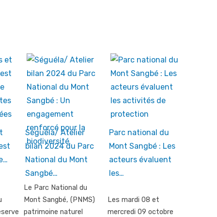
t
Séguéla/ Atelier
Parc national du
est
bilan 2024 du Parc
Mont Sangbé : Les
le…
National du Mont
acteurs évaluent
Sangbé…
les…
Le Parc National du
u
Mont Sangbé, (PNMS)
Les mardi 08 et
éserve
patrimoine naturel
mercredi 09 octobre