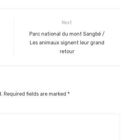
Next
Next
Parc national du mont Sangbé /
post:
Les animaux signent leur grand
retour
d.
Required fields are marked
*