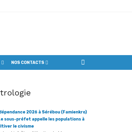
NOS CONTACTS
ptembre
itrologie
dépendance 2026 à Sérébou (Famienkro)
Le sous-préfet appelle les populations à
ltiver le civisme
iennes du parc
ratmat.info] La célébration du 66e
niversaire de l'accession de la Côte d'Ivoire à
indépendance, le vendredi 7 août 2026, à ...