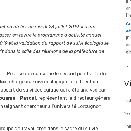
Gu
et
[F
an
it en atelier ce mardi 23 juillet 2019. Il a été
d'
passer en revue le programme d’activité annuel
019 et la validation du rapport de suivi écologique
An
t dans la salle des réunions de la préfecture de
pr
Ou
[F
Pour ce qui concerne le second point à l’ordre
ré
V
lex
, chargé du suivi écologique à la direction
20
rapport du suivi écologique qui a été analysé par
 Kouamé Pascal,
représentant le directeur général
Tod
 enseignant chercheur à l’université Lorougnon
Yes
Thi
groupe de travail crée dans le cadre du suivie