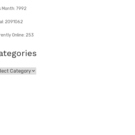
s Month: 7992
al: 2091062
rently Online: 253
ategories
egories