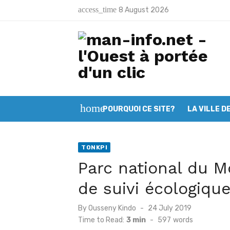
Skip
access_time
8 August 2026
Filière café – cacao : Le SYNAVICI
to
Latest:
content
Man: Vincent Koalga prend les rên
Sandougou- Soba: Malgré la pluie l
66e anniversaire de l’indépendance 
Man fait peau neuve avant la fête 
home
POURQUOI CE SITE?
LA VILLE D
Traçabilité du café- cacao: Le Co
Opération “Zéro déchet”: Plus de 10
TONKPI
Parc national du M
Man: Les jeunes musulmans appelés 
de suivi écologique
Deuxième session du CGL Mont Péko
Posted
By
Ousseny Kindo
24 July 2019
Mont Nimba: L’OIPR intensifie ses ef
on
Time to Read:
3 min
-
597
words