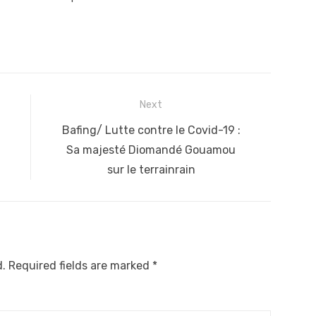
Next
Next
Bafing/ Lutte contre le Covid-19 :
post:
Sa majesté Diomandé Gouamou
sur le terrainrain
d.
Required fields are marked
*