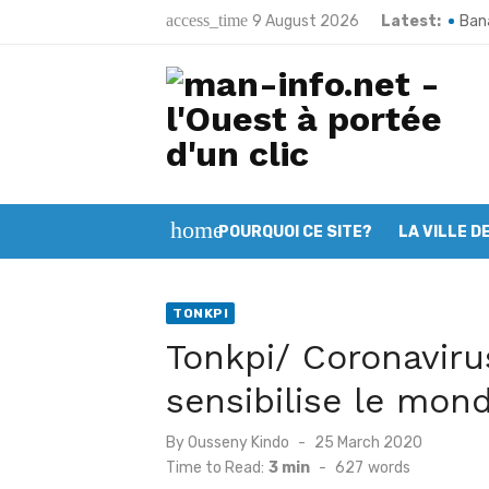
Skip
access_time
9 August 2026
Latest:
Bana
to
Poun
content
Man:
Kart
Bako
home
POURQUOI CE SITE?
LA VILLE D
Toug
Méla
TONKPI
Sand
Tonkpi/ Coronaviru
66e 
sensibilise le mond
Man 
Posted
By
Ousseny Kindo
25 March 2020
on
Time to Read:
3 min
-
627
words