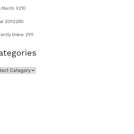
s Month: 9210
al: 2092280
rently Online: 299
ategories
egories