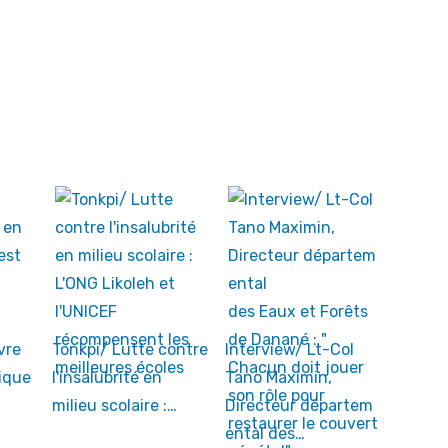
vre
Tonkpi/ Lutte contre
Interview/ Lt-Col
ique
l'insalubrité en
Tano Maximin,
milieu scolaire :…
Directeur départem
ental des…