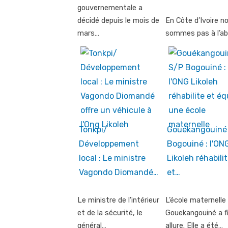
gouvernementale a
décidé depuis le mois de
En Côte d’Ivoire n
mars…
sommes pas à l’ab
Tonkpi/
Gouékangouiné
Développement
Bogouiné : l'ON
local : Le ministre
Likoleh réhabili
Vagondo Diomandé…
et…
Le ministre de l'intérieur
L’école maternelle
et de la sécurité, le
Gouekangouiné a f
général…
allure. Elle a été…