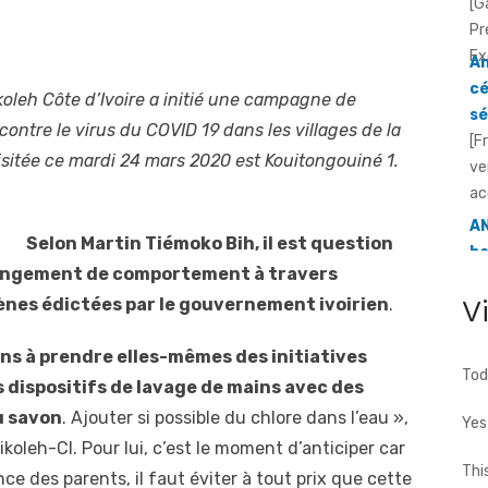
cé
sé
[F
ve
oleh Côte d’Ivoire a initié une campagne de
ac
 contre le virus du COVID 19 dans les villages de la
AN
visitée ce mardi 24 mars 2020 est Kouitongouiné 1.
ba
d
[F
Selon Martin Tiémoko Bih, il est question
an
hangement de comportement à travers
d'
V
iènes édictées par le gouvernement ivoirien
.
a ..
ns à prendre elles-mêmes des initiatives
Tod
 dispositifs de lavage de mains avec des
u savon
. Ajouter si possible du chlore dans l’eau »,
Yes
koleh-CI. Pour lui, c’est le moment d’anticiper car
Thi
ance des parents, il faut éviter à tout prix que cette