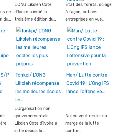
L’ONG Likoleh Côte
État des forêts, sciage
ous ne
d’Ivoire a initié la
à façon, actions
ri du…
troisième édition du…
entreprises en vue…
 S/P
Tonkpi/ L'ONG
Man/ Lutte contre
G
Likoleh récompense
Covid 19 : L’Ong IFS
te
les meilleures écoles
lance l’offensive…
les…
L'Organisation non
 de
gouvernementale
Nul ne veut rester en
ière
Likoleh Côte d'Ivoire a
marge de la lutte
initié depuis le…
contre…