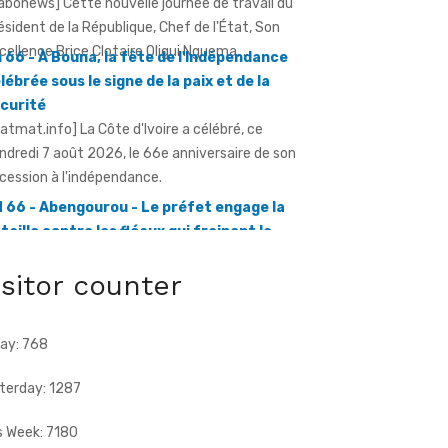
lébrée sous le signe de la paix et de la
curité
ratmat.info] La Côte d'Ivoire a célébré, ce
ndredi 7 août 2026, le 66e anniversaire de son
cession à l'indépendance.
 66 - Abengourou - Le préfet engage la
taille contre les fléaux qui freinent le
éveloppement
ratmat.info] La célébration du 66e
niversaire de l'indépendance de la Côte
Ivoire, ce vendredi 7 août 2026 à Abengourou,
isitor counter
.
ay: 768
terday: 1287
s Week: 7180