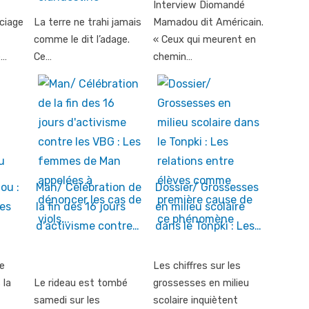
Interview Diomandé
ciage
La terre ne trahi jamais
Mamadou dit Américain.
comme le dit l’adage.
« Ceux qui meurent en
e…
Ce…
chemin…
ou :
Man/ Célébration de
Dossier/ Grossesses
des
la fin des 16 jours
en milieu scolaire
d'activisme contre…
dans le Tonpki : Les…
de
Les chiffres sur les
 la
Le rideau est tombé
grossesses en milieu
samedi sur les
scolaire inquiètent