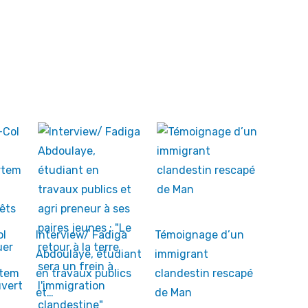
ol
Interview/ Fadiga
Témoignage d’un
Abdoulaye, étudiant
immigrant
rtem
en travaux publics
clandestin rescapé
et…
de Man