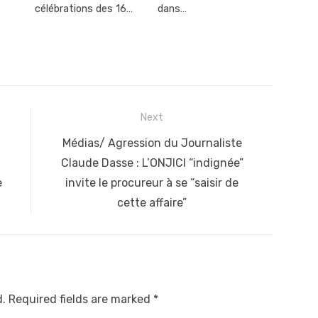
célébrations des 16…
dans…
Next
Next
Médias/ Agression du Journaliste
post:
Claude Dasse : L’ONJICI “indignée”
e
invite le procureur à se “saisir de
cette affaire”
d.
Required fields are marked
*