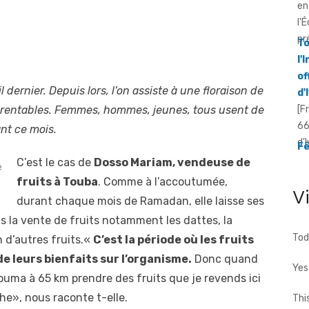
l'
of
d'
[F
66
dernier. Depuis lors, l’on assiste à une floraison de
d'
Fê
n rentables. Femmes, hommes, jeunes, tous usent de
av
ant ce mois.
[F
in
C’est le cas de
Dosso Mariam, vendeuse de
dé
e
fruits à Touba
. Comme à l’accoutumée,
V
durant chaque mois de Ramadan, elle laisse ses
ns la vente de fruits notamment les dattes, la
Tod
n d’autres fruits.«
C’est la période où les fruits
 leurs bienfaits sur l’organisme.
Donc quand
Yes
ouma à 65 km prendre des fruits que je revends ici
he», nous raconte t-elle.
Thi