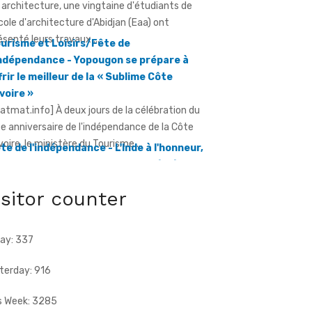
Indépendance - Yopougon se prépare à
frir le meilleur de la « Sublime Côte
Ivoire »
ratmat.info] À deux jours de la célébration du
e anniversaire de l'indépendance de la Côte
Ivoire, le ministère du Tourisme ...
te de l'indépendance - L'Inde à l'honneur,
ec un contingent militaire au défilé
ratmat.info] Un contingent de l'armée
dienne participera pour la première fois au
filé du 7 août à Yopougon.
isitor counter
ay: 337
terday: 916
s Week: 3285