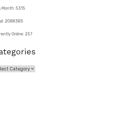
s Month: 5315
al: 2088385
rently Online: 257
ategories
egories