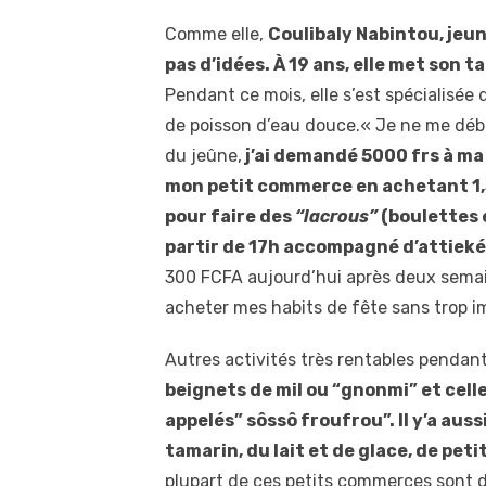
Comme elle,
Coulibaly Nabintou, jeun
pas d’idées. À 19 ans, elle met son t
Pendant ce mois, elle s’est spécialisée
de poisson d’eau douce.« Je ne me débr
du jeûne,
j’ai demandé 5000 frs à ma
mon petit commerce en achetant 1,5
pour faire des
“lacrous”
(boulettes 
partir de 17h accompagné d’attieké
300 FCFA aujourd’hui après deux semain
acheter mes habits de fête sans trop 
Autres activités très rentables pendan
beignets de mil ou “
gnonmi
”
et
cell
appelés” sôssô froufrou”. Il y’a aus
tamarin, du lait et de glace, de pet
plupart de ces petits commerces sont 