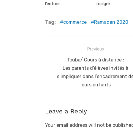
l’entrée…
malgré…
Tag:
commerce
Ramadan 2020
Post
Previous
navigation
Previous
Touba/ Cours à distance :
post:
Les parents d’élèves invités à
s’impliquer dans l’encadrement d
leurs enfants
Leave a Reply
Your email address will not be publishe