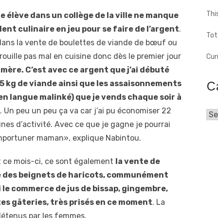
Thi
e élève dans un collège de la ville ne manque
alent culinaire en jeu pour se faire de l’argent
.
Tot
 dans la vente de boulettes de viande de bœuf ou
ouille pas mal en cuisine donc dès le premier jour
Cur
 mère. C’est avec ce argent que j’ai débuté
C
 kg de viande ainsi que les assaisonnements
en langue malinké) que je vends chaque soir à
. Un peu un peu ça va car j’ai pu économiser 22
Cat
es d’activité. Avec ce que je gagne je pourrai
importuner maman», explique Nabintou.
t ce mois-ci, ce sont également
la vente de
e des
beignets de haricots, communément
si le commerce de jus de bissap, gingembre,
ites gâteries, très prisés en ce moment
. La
détenus par les femmes.