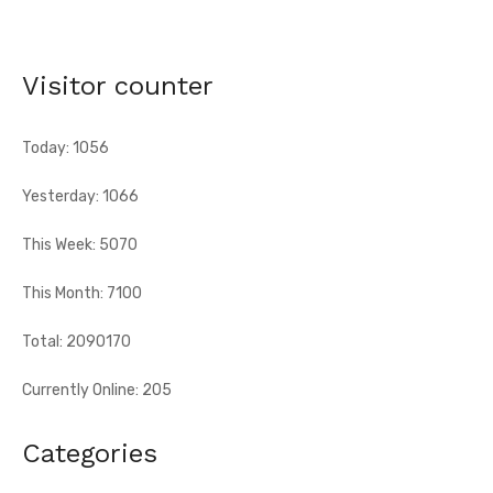
Grand-Bassam - Le Réseau des jeunes cadres du Sud-
Comoé offre du matériel médical à 4 structures
sanitaires
Visitor counter
[Fratmat.info] Le Réseau des jeunes cadres du Sud-Comoé,
dirigé par Eliame Niamkey, a remis, le jeudi 6 août 2026, au ...
Today: 1056
Yesterday: 1066
This Week: 5070
This Month: 7100
Total: 2090170
Currently Online: 205
Categories