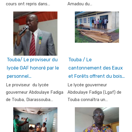
cours ont repris dans…
Amadou du…
Touba/ Le proviseur du
Touba / Le
lycée GAF honoré par le
cantonnement des Eaux
personnel…
et Forêts offrent du bois…
Le proviseur du lycée
Le lycée gouverneur
gouverneur Abdoulaye Fadiga
Abdoulaye Fadiga (Lgaf) de
de Touba, Diarassouba…
Touba connaîtra un…