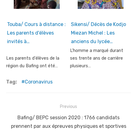
Touba/ Cours à distance :
Sikensi/ Décès de Kodjo
Les parents d'élèves
Miezan Michel : Les
invités à…
anciens du lycée…
L’homme a marqué durant
Les parents d'élèves de la
ses trente ans de carrière
région du Bafing ont été…
plusieurs…
Tag:
Coronavirus
Post
Previous
navigation
Previous
Bafing/ BEPC session 2020 : 1766 candidats
post:
prennent par aux épreuves physiques et sportives