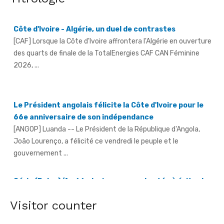
[CAF] Lorsque la Côte d'Ivoire affrontera l'Algérie en ouverture
des quarts de finale de la TotalEnergies CAF CAN Féminine
2026, ...
Le Président angolais félicite la Côte d'Ivoire pour le
66e anniversaire de son indépendance
[ANGOP] Luanda -- Le Président de la République d'Angola,
João Lourenço, a félicité ce vendredi le peuple et le
gouvernement ...
Séria (Daloa)/An 66 - La jeunesse exhortée à éviter la
consommation et le trafic de drogue
[Fratmat.info] À l'instar de nombreuses localités à travers le
pays, le village de Séria, chef-lieu de canton du Gbaloan Sud, ...
Visitor counter