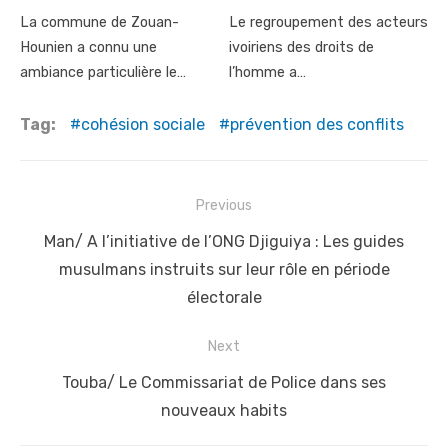
La commune de Zouan-
Le regroupement des acteurs
Hounien a connu une
ivoiriens des droits de
ambiance particulière le…
l’homme a…
Tag:
cohésion sociale
prévention des conflits
Post
Previous
navigation
Previous
Man/ A l’initiative de l’ONG Djiguiya : Les guides
post:
musulmans instruits sur leur rôle en période
électorale
Next
Next
Touba/ Le Commissariat de Police dans ses
post:
nouveaux habits