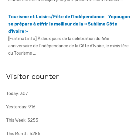
Tourisme et Loisirs/Fête de l'Indépendance - Yopougon
se prépare à offrir le meilleur de la « Sublime Côte
d'Ivoire »
[Fratmat.info] À deux jours de la célébration du 66e
anniversaire de l'indépendance de la Côte d'Ivoire, le ministère
du Tourisme ...
Fête de l'indépendance - L'Inde à l'honneur, avec un
contingent militaire au défilé
[Fratmat.info] Un contingent de l'armée indienne participera
pour la première fois au défilé du 7 août à Yopougon.
Visitor counter
Today: 307
Yesterday: 916
This Week: 3255
This Month: 5285