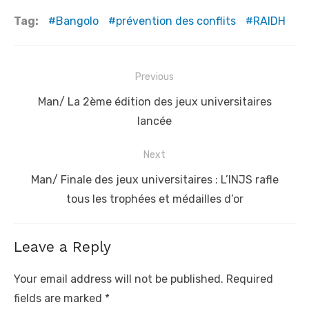
Tag:
Bangolo
prévention des conflits
RAIDH
Post
Previous
navigation
Previous
Man/ La 2ème édition des jeux universitaires
post:
lancée
Next
Next
Man/ Finale des jeux universitaires : L’INJS rafle
post:
tous les trophées et médailles d’or
Leave a Reply
Your email address will not be published.
Required
fields are marked
*