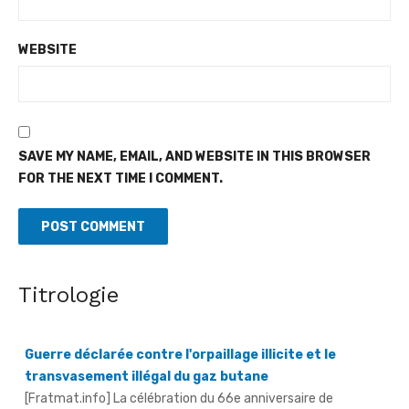
WEBSITE
SAVE MY NAME, EMAIL, AND WEBSITE IN THIS BROWSER
FOR THE NEXT TIME I COMMENT.
Titrologie
Guerre déclarée contre l'orpaillage illicite et le
transvasement illégal du gaz butane
[Fratmat.info] La célébration du 66e anniversaire de
l'indépendance de la Côte d'Ivoire à Aboisso, le vendredi 7 août