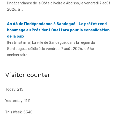
2026, a ...
An 66 de l'indépendance à Sandegué - Le préfet rend
hommage au Président Ouattara pour la consolidation
de la paix
[Fratmat.info] La ville de Sandegué, dans la région du
Gontougo, a célébré, le vendredi 7 août 2026, le 66e
anniversaire ...
66e anniversaire de l'indépendance à Tougbo - Le
sous-préfet appelle à l'union face à la menace
terroriste
Visitor counter
[Fratmat.info] À l'occasion de la célébration du 66e
anniversaire de l'indépendance de la Côte d'Ivoire, le sous-
préfet de Tougbo, dans ...
Today: 215
Yesterday: 1111
This Week: 5340