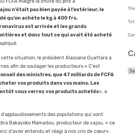
00 FCFA malgré la chute du prix à
Thi
ajou n’était pas bien payée à l’extérieur, le
é qu’on achète le kg à 400 frs.
Tot
navirus est arrivée et les grands
tières et donc tout ce qui avait été acheté
Cur
expliqué.
C
 cette situation, le président Alassane Ouattara a
rnes afin de soulager les producteurs.« C’est
Cat
 conseil des ministres, que 47 milliards de FCFA
cheter vos produits dans vos mains. Les
ientôt vous verrez vos produits achetés
», a
e d’applaudissements des populations qui sont
 dira Bakayoko Mamadou, producteur de cajou, « ce
merci d’avoir entendu et réagi à nos cris de cœur».