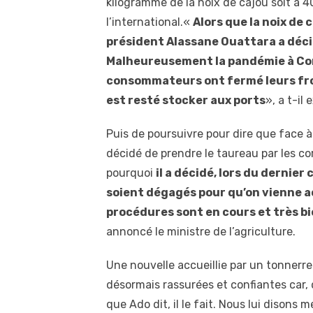
kilogramme de la noix de cajou soit à 4
l’international.«
Alors que la noix de c
président Alassane Ouattara a décid
Malheureusement la pandémie à Coro
consommateurs ont fermé leurs fron
est resté stocker aux ports
», a t-il 
Puis de poursuivre pour dire que face à
décidé de prendre le taureau par les co
pourquoi
il a décidé, lors du dernier
soient dégagés pour qu’on vienne a
procédures sont en cours et très b
annoncé le ministre de l’agriculture.
Une nouvelle accueillie par un tonnerr
désormais rassurées et confiantes car,
que Ado dit, il le fait. Nous lui disons 