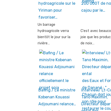
hydroagricole sur le
200 000T de no
Yiriman pour
cajou par le…
favoriser…
Un barrage
hydroagricole verra
C'est avec beauco
bientôt le jour sur la
joie que les produ
rivière…
de noix…
Bafing / Le ministre
Interview/ Lt-C
Kobenan Kouassi
Tano Maximin,
Adjoumani relance…
Directeur dépa
ental des…