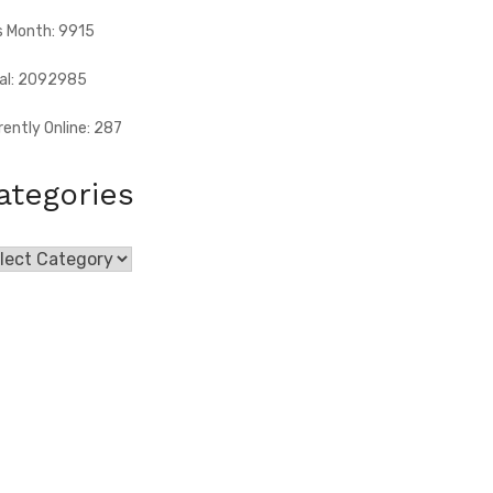
s Month: 9915
al: 2092985
rently Online: 287
ategories
egories