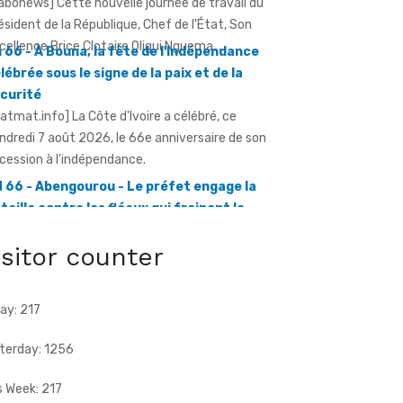
lébrée sous le signe de la paix et de la
curité
ratmat.info] La Côte d'Ivoire a célébré, ce
ndredi 7 août 2026, le 66e anniversaire de son
cession à l'indépendance.
 66 - Abengourou - Le préfet engage la
taille contre les fléaux qui freinent le
éveloppement
ratmat.info] La célébration du 66e
niversaire de l'indépendance de la Côte
Ivoire, ce vendredi 7 août 2026 à Abengourou,
isitor counter
.
ay: 217
terday: 1256
s Week: 217