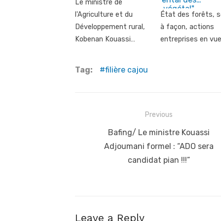
Le ministre de
l'Agriculture et du
État des forêts, s
Développement rural,
à façon, actions
Kobenan Kouassi…
entreprises en vu
Tag:
filière cajou
Post
Previous
navigation
Previous
Bafing/ Le ministre Kouassi
post:
Adjoumani formel : “ADO sera
candidat pian !!!”
Leave a Reply