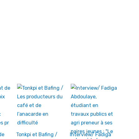
de
Tonkpi et Bafing /
Interview/ Fadiga