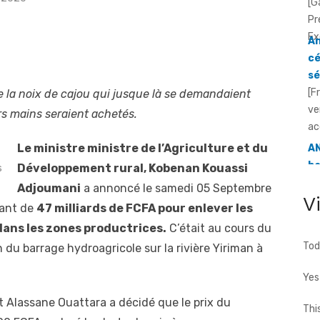
cé
sé
[F
ve
ac
 la noix de cajou qui jusque là se demandaient
AN
s mains seraient achetés.
ba
d
Le ministre ministre de l’Agriculture et du
[F
Développement rural, Kobenan Kouassi
s
an
Adjoumani
a annoncé le samedi 05 Septembre
d'
V
tant de
47 milliards de FCFA pour enlever les
a ..
ans les zones productrices.
C’était au cours du
Tod
du barrage hydroagricole sur la rivière Yiriman à
Yes
t Alassane Ouattara a décidé que le prix du
Thi