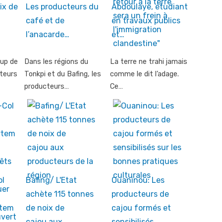
ix de
Les producteurs du
Abdoulaye, étudiant
café et de
en travaux publics
l’anacarde…
et…
up de
Dans les régions du
La terre ne trahi jamais
cteurs
Tonkpi et du Bafing, les
comme le dit l’adage.
producteurs…
Ce…
ol
Bafing/ L'Etat
Ouaninou: Les
achète 115 tonnes
producteurs de
rtem
de noix de
cajou formés et
cajou aux…
sensibilisés…