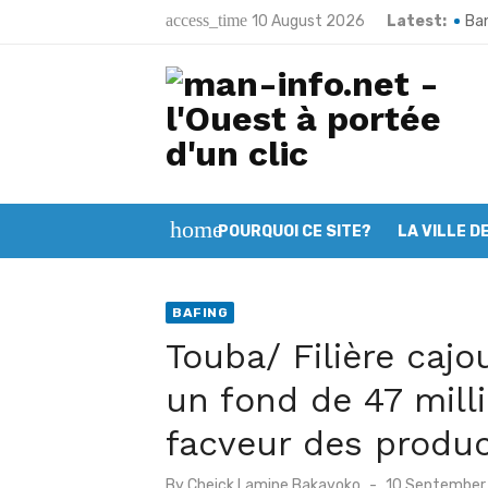
Skip
access_time
10 August 2026
Latest:
Ban
to
Pou
content
Man
Kar
Bak
home
POURQUOI CE SITE?
LA VILLE D
Tou
Mél
BAFING
San
Touba/ Filière caj
66e
un fond de 47 mill
Man
facveur des produc
Posted
By
Cheick Lamine Bakayoko
10 September