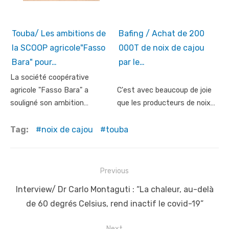
Touba/ Les ambitions de
Bafing / Achat de 200
la SCOOP agricole"Fasso
000T de noix de cajou
Bara" pour…
par le…
La société coopérative
agricole "Fasso Bara" a
C'est avec beaucoup de joie
souligné son ambition…
que les producteurs de noix…
Tag:
noix de cajou
touba
Post
Previous
navigation
Previous
Interview/ Dr Carlo Montaguti : “La chaleur, au-delà
post:
de 60 degrés Celsius, rend inactif le covid-19”
Next