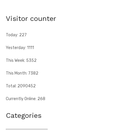
terroriste
[Fratmat.info] À l'occasion de la célébration du 66e
Visitor counter
anniversaire de l'indépendance de la Côte d'Ivoire, le sous-
préfet de Tougbo, dans ...
Today: 227
Yesterday: 1111
This Week: 5352
This Month: 7382
Total: 2090452
Currently Online: 268
Categories