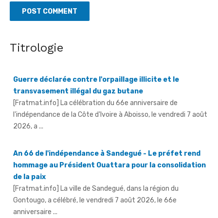
Titrologie
Guerre déclarée contre l'orpaillage illicite et le
transvasement illégal du gaz butane
[Fratmat.info] La célébration du 66e anniversaire de
l'indépendance de la Côte d'Ivoire à Aboisso, le vendredi 7 août
2026, a ...
An 66 de l'indépendance à Sandegué - Le préfet rend
hommage au Président Ouattara pour la consolidation
de la paix
[Fratmat.info] La ville de Sandegué, dans la région du
Gontougo, a célébré, le vendredi 7 août 2026, le 66e
anniversaire ...
66e anniversaire de l'indépendance à Tougbo - Le
sous-préfet appelle à l'union face à la menace