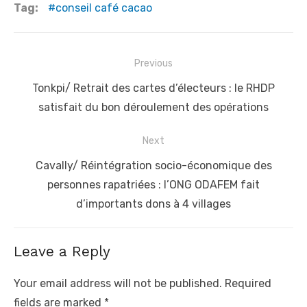
Tag:
conseil café cacao
Post
Previous
navigation
Previous
Tonkpi/ Retrait des cartes d’électeurs : le RHDP
post:
satisfait du bon déroulement des opérations
Next
Next
Cavally/ Réintégration socio-économique des
post:
personnes rapatriées : l’ONG ODAFEM fait
d’importants dons à 4 villages
Leave a Reply
Your email address will not be published.
Required
fields are marked
*