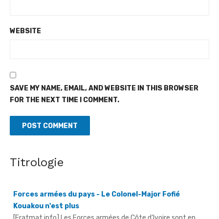
WEBSITE
SAVE MY NAME, EMAIL, AND WEBSITE IN THIS BROWSER
FOR THE NEXT TIME I COMMENT.
Titrologie
Forces armées du pays - Le Colonel-Major Fofié
Kouakou n'est plus
[Fratmat.info] Les Forces armées de Côte d'Ivoire sont en
deuil. Le Colonel-Major Fofié Kouakou, commandant de la 2e
Région militaire ...