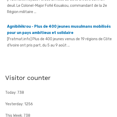
Agnibilékrou - Plus de 400 jeunes musulmans mobilisés
pour un pays ambitieux et solidaire
[Fratmat.info] Plus de 400 jeunes venus de 19 régions de Côte
d'Ivoire ont pris part, du 5 au 9 août ...
L'Algérie renverse la Côte d'Ivoire et s'offre une
première demi-finale
[CAF] L'Algérie a encore fait preuve d'une remarquable
maîtrise pour renverser la Côte d'Ivoire (2-1), samedi, en
quarts de finale ...
Visitor counter
Today: 738
Yesterday: 1256
This Week: 738