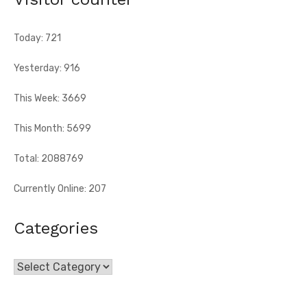
anniversaire de l'indépendance de la Côte d'Ivoire, Dr Euphrasie
N'Guessan, vice-présidente ...
Today: 721
Yesterday: 916
This Week: 3669
This Month: 5699
Total: 2088769
Currently Online: 207
Categories
Categories