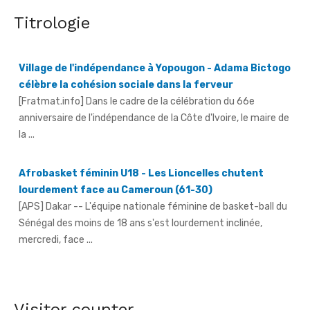
Titrologie
Village de l'indépendance à Yopougon - Adama Bictogo
célèbre la cohésion sociale dans la ferveur
[Fratmat.info] Dans le cadre de la célébration du 66e
anniversaire de l'indépendance de la Côte d'Ivoire, le maire de
la ...
Afrobasket féminin U18 - Les Lioncelles chutent
lourdement face au Cameroun (61-30)
[APS] Dakar -- L'équipe nationale féminine de basket-ball du
Sénégal des moins de 18 ans s'est lourdement inclinée,
mercredi, face ...
66e anniversaire du pays - Dr Euphrasie N'Guessan,
déléguée communale Pdci-Rda Yopougon-Centre 1,
appelle à la mobilisation exceptionnelle
[Fratmat.info] À 72 heures de la célébration du 66e
Visitor counter