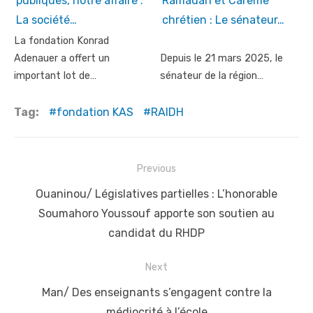
publiques, notre affaire :
Ramadan et Carême
La société…
chrétien : Le sénateur…
La fondation Konrad
Adenauer a offert un
Depuis le 21 mars 2025, le
important lot de…
sénateur de la région…
Tag:
fondation KAS
RAIDH
Post
Previous
navigation
Previous
Ouaninou/ Législatives partielles : L’honorable
post:
Soumahoro Youssouf apporte son soutien au
candidat du RHDP
Next
Next
Man/ Des enseignants s’engagent contre la
post:
médiocrité à l’école