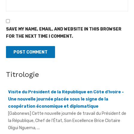
SAVE MY NAME, EMAIL, AND WEBSITE IN THIS BROWSER
FOR THE NEXT TIME I COMMENT.
Visite du Président de la République en Côte d'Ivoire -
Titrologie
Une nouvelle journée placée sous le signe de la
coopération économique et diplomatique
[Gabonews] Cette nouvelle journée de travail du Président de
la République, Chef de l'État, Son Excellence Brice Clotaire
Oligui Nguema, ...
An 66 - À Bouna, la fête de l'Indépendance célébrée
sous le signe de la paix et de la sécurité
[Fratmat.info] La Côte d'Ivoire a célébré, ce vendredi 7 août