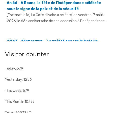
2026, le 66e anniversaire de son accession à l'indépendance.
AN 66 - Abengourou - Le préfet engage la bataille
contre les fléaux qui freinent le développement
[Fratmat.info] La célébration du 66e anniversaire de
l'indépendance de la Côte d'Ivoire, ce vendredi 7 août 2026 à
Abengourou, a ...
Visitor counter
Today: 579
Yesterday: 1256
This Week: 579
This Month: 10277
Total: 2093347