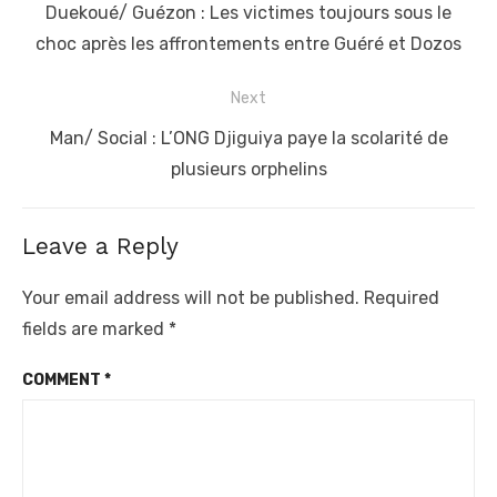
navigation
Previous
Duekoué/ Guézon : Les victimes toujours sous le
post:
choc après les affrontements entre Guéré et Dozos
Next
Next
Man/ Social : L’ONG Djiguiya paye la scolarité de
post:
plusieurs orphelins
Leave a Reply
Your email address will not be published.
Required
fields are marked
*
COMMENT
*