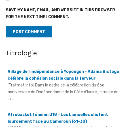
SAVE MY NAME, EMAIL, AND WEBSITE IN THIS BROWSER
FOR THE NEXT TIME I COMMENT.
Titrologie
Village de l'indépendance à Yopougon - Adama Bictogo
célèbre la cohésion sociale dans la ferveur
[Fratmat.info] Dans le cadre de la célébration du 66e
anniversaire de l'indépendance de la Côte d'Ivoire, le maire de
la ...
Afrobasket féminin U18 - Les Lioncelles chutent
lourdement face au Cameroun (61-30)
[APS] Dakar -- L'équipe nationale féminine de basket-ball du
Sénégal des moins de 18 ans s'est lourdement inclinée,
mercredi, face ...