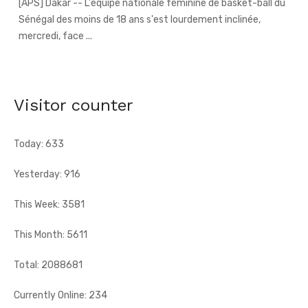
66e anniversaire du pays - Dr Euphrasie N'Guessan,
déléguée communale Pdci-Rda Yopougon-Centre 1,
appelle à la mobilisation exceptionnelle
[Fratmat.info] À 72 heures de la célébration du 66e
anniversaire de l'indépendance de la Côte d'Ivoire, Dr Euphrasie
Visitor counter
N'Guessan, vice-présidente ...
Today: 633
Yesterday: 916
This Week: 3581
This Month: 5611
Total: 2088681
Currently Online: 234