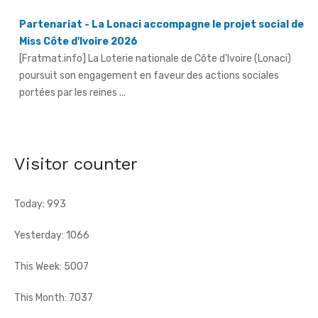
[Fratmat.info] La Loterie nationale de Côte d'Ivoire (Lonaci)
poursuit son engagement en faveur des actions sociales
portées par les reines ...
Grand-Bassam - Le Réseau des jeunes cadres du Sud-
Comoé offre du matériel médical à 4 structures
sanitaires
[Fratmat.info] Le Réseau des jeunes cadres du Sud-Comoé,
dirigé par Eliame Niamkey, a remis, le jeudi 6 août 2026, au ...
Visitor counter
Today: 993
Yesterday: 1066
This Week: 5007
This Month: 7037