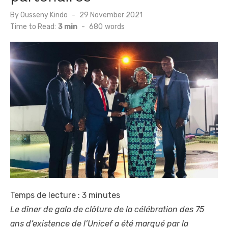
Posted
By
Ousseny Kindo
29 November 2021
on
Time to Read:
3 min
-
680
words
Temps de lecture :
3
minutes
Le dîner de gala de clôture de la célébration des 75
ans d’existence de l’Unicef a été marqué par la