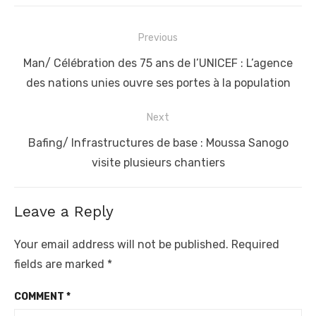
Post
Previous
navigation
Previous
Man/ Célébration des 75 ans de l’UNICEF : L’agence
post:
des nations unies ouvre ses portes à la population
Next
Next
Bafing/ Infrastructures de base : Moussa Sanogo
post:
visite plusieurs chantiers
Leave a Reply
Your email address will not be published.
Required
fields are marked
*
COMMENT
*