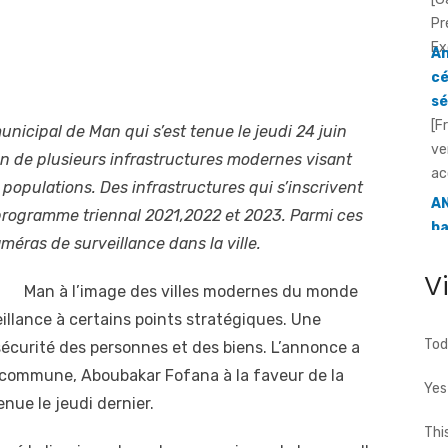
cé
sé
[F
ve
ac
unicipal de Man qui s’est tenue le jeudi 24 juin
AN
ba
ion de plusieurs infrastructures modernes visant
d
 populations. Des infrastructures qui s’inscrivent
[F
programme triennal 2021,2022 et 2023. Parmi ces
an
caméras de surveillance dans la ville.
d'
a ..
V
Man à l’image des villes modernes du monde
illance à certains points stratégiques. Une
Tod
 sécurité des personnes et des biens. L’annonce a
la commune, Aboubakar Fofana à la faveur de la
Yes
enue le jeudi dernier.
Thi