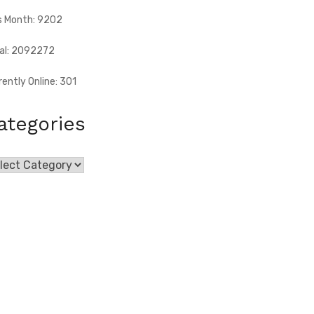
s Month: 9202
al: 2092272
rently Online: 301
ategories
egories