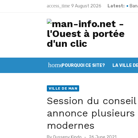
Skip
access_time
9 August 2026
Latest:
Bana
to
Poun
content
Man:
Kart
Bako
home
POURQUOI CE SITE?
LA VILLE D
Toug
Méla
VILLE DE MAN
Sand
Session du conseil
66e 
annonce plusieurs 
Man 
modernes
Posted
By
Ousseny Kindo
26 June 2021