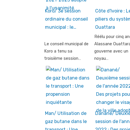
Koro/ 3e session
Côte d'Ivoire : L
ordinaire du conseil
piliers du syst
municipal : le…
Ouattara
Réélu pour cinq an
Le conseil municipal de
Alassane Ouattar
Koro a tenu sa
gouverne avec un
troisième session…
noyau…
Man/ Utilisation de
Danané/ Deuxi
gaz butane dans le
session de l'an
transport : Une…
2022 : Des proj