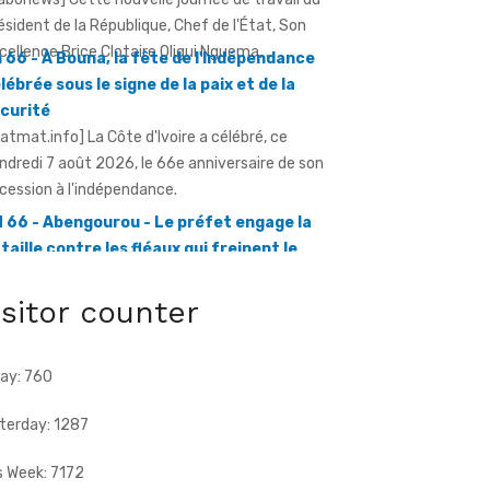
lébrée sous le signe de la paix et de la
curité
ratmat.info] La Côte d'Ivoire a célébré, ce
ndredi 7 août 2026, le 66e anniversaire de son
cession à l'indépendance.
 66 - Abengourou - Le préfet engage la
taille contre les fléaux qui freinent le
éveloppement
ratmat.info] La célébration du 66e
niversaire de l'indépendance de la Côte
Ivoire, ce vendredi 7 août 2026 à Abengourou,
.
isitor counter
ay: 760
terday: 1287
s Week: 7172