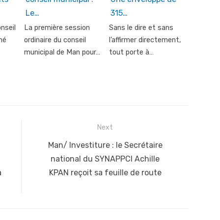
Le…
315…
nseil
La première session
Sans le dire et sans
né
ordinaire du conseil
l’affirmer directement,
municipal de Man pour…
tout porte à…
Next
Next
Man/ Investiture : le Secrétaire
post:
national du SYNAPPCI Achille
à
KPAN reçoit sa feuille de route