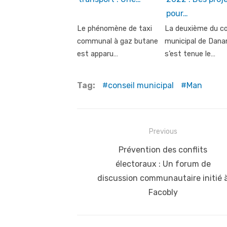
pour…
Le phénomène de taxi
La deuxième du co
communal à gaz butane
municipal de Dana
est apparu…
s’est tenue le…
Tag:
conseil municipal
Man
Post
Previous
navigation
Previous
Prévention des conflits
post:
électoraux : Un forum de
discussion communautaire initié 
Facobly