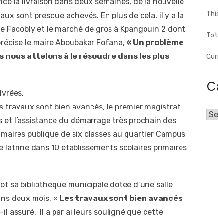
oncé la livraison dans deux semaines, de la nouvelle
Thi
aux sont presque achevés. En plus de cela, il y a la
 de Facobly et le marché de gros à Kpangouin 2 dont
Tot
précise le maire Aboubakar Fofana,
« Un problème
us nous attelons à le résoudre dans les plus
Cur
C
ivrées,
s travaux sont bien avancés, le premier magistrat
Cat
s et l’assistance du démarrage très prochain des
imaires publique de six classes au quartier Campus
e latrine dans 10 établissements scolaires primaires
entôt sa bibliothèque municipale dotée d’une salle
ins deux mois. «
Les travaux sont bien avancés
t-il assuré. Il a par ailleurs souligné que cette