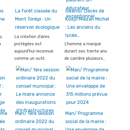
es
La forêt classée du
Sikensi/ Décès de
ème
Mont Tonkpi : Un
Kodjo Miezan Michel
réservoir écologique
: Les anciens du
lycée…
s,
La création d’aires
a
protégées est
L’homme a marqué
aujourd’hui reconnue
durant ses trente ans
comme un outil…
de carrière plusieurs…
ème
Man/ 1ère session
Man/ Programme
née
ordinaire 2022 du
social de la mairie :
ets
conseil municipal :
Une enveloppe de