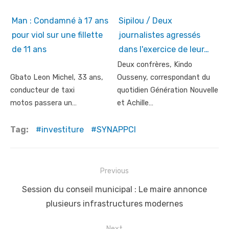
Man : Condamné à 17 ans
Sipilou / Deux
pour viol sur une fillette
journalistes agressés
de 11 ans
dans l'exercice de leur…
Deux confrères, Kindo
Gbato Leon Michel, 33 ans,
Ousseny, correspondant du
conducteur de taxi
quotidien Génération Nouvelle
motos passera un…
et Achille…
Tag:
investiture
SYNAPPCI
Post
Previous
navigation
Previous
Session du conseil municipal : Le maire annonce
post:
plusieurs infrastructures modernes
Next