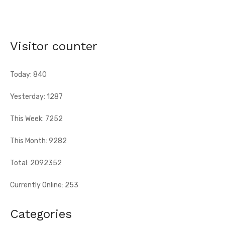
AN 66 - Abengourou - Le préfet engage la bataille
contre les fléaux qui freinent le développement
[Fratmat.info] La célébration du 66e anniversaire de
l'indépendance de la Côte d'Ivoire, ce vendredi 7 août 2026 à
Visitor counter
Abengourou, a ...
Today: 840
Yesterday: 1287
This Week: 7252
This Month: 9282
Total: 2092352
Currently Online: 253
Categories