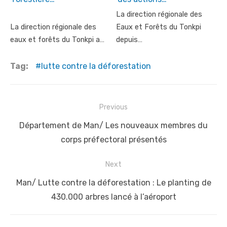
La direction régionale des
La direction régionale des
Eaux et Forêts du Tonkpi
eaux et forêts du Tonkpi a…
depuis…
Tag:
lutte contre la déforestation
Post
Previous
navigation
Previous
Département de Man/ Les nouveaux membres du
post:
corps préfectoral présentés
Next
Next
Man/ Lutte contre la déforestation : Le planting de
post:
430.000 arbres lancé à l’aéroport