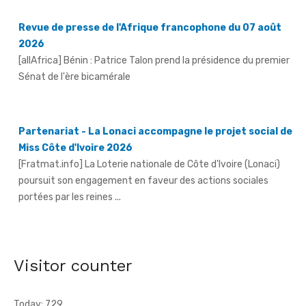
Revue de presse de l'Afrique francophone du 07 août
2026
[allAfrica] Bénin : Patrice Talon prend la présidence du premier
Sénat de l'ère bicamérale
Partenariat - La Lonaci accompagne le projet social de
Miss Côte d'Ivoire 2026
[Fratmat.info] La Loterie nationale de Côte d'Ivoire (Lonaci)
poursuit son engagement en faveur des actions sociales
portées par les reines ...
Grand-Bassam - Le Réseau des jeunes cadres du Sud-
Comoé offre du matériel médical à 4 structures
sanitaires
[Fratmat.info] Le Réseau des jeunes cadres du Sud-Comoé,
Visitor counter
dirigé par Eliame Niamkey, a remis, le jeudi 6 août 2026, au ...
Today: 729