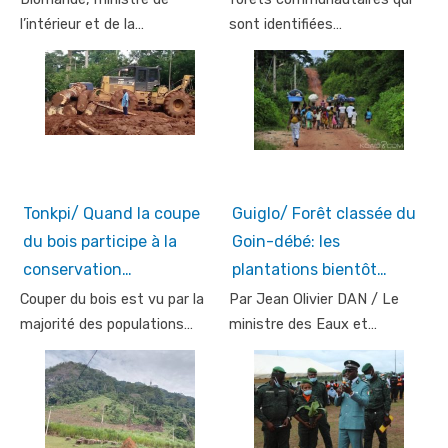
l’intérieur et de la…
sont identifiées…
Tonkpi/ Quand la coupe
Guiglo/ Forêt classée du
du bois participe à la
Goin-débé: les
conservation…
plantations bientôt…
Couper du bois est vu par la
Par Jean Olivier DAN / Le
majorité des populations…
ministre des Eaux et…