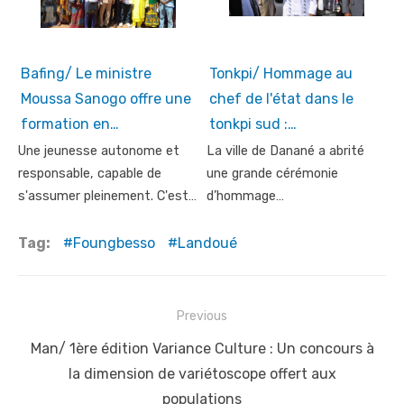
Bafing/ Le ministre
Tonkpi/ Hommage au
Moussa Sanogo offre une
chef de l'état dans le
formation en…
tonkpi sud :…
Une jeunesse autonome et
La ville de Danané a abrité
responsable, capable de
une grande cérémonie
s'assumer pleinement. C'est…
d’hommage…
Tag:
Foungbesso
Landoué
Post
Previous
navigation
Previous
Man/ 1ère édition Variance Culture : Un concours à
post:
la dimension de variétoscope offert aux
populations