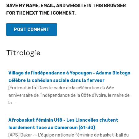
SAVE MY NAME, EMAIL, AND WEBSITE IN THIS BROWSER
FOR THE NEXT TIME I COMMENT.
Titrologie
Village de l'indépendance à Yopougon - Adama Bictogo
célèbre la cohésion sociale dans la ferveur
[Fratmat.info] Dans le cadre de la célébration du 66e
anniversaire de l'indépendance de la Côte d'Ivoire, le maire de
la ...
Afrobasket féminin U18 - Les Lioncelles chutent
lourdement face au Cameroun (61-30)
[APS] Dakar -- L'équipe nationale féminine de basket-ball du
Sénégal des moins de 18 ans s'est lourdement inclinée,
mercredi, face ...