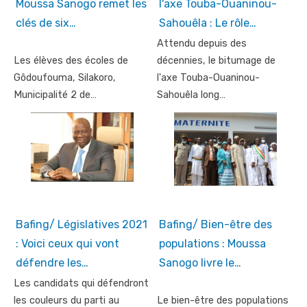
Moussa Sanogo remet les
l'axe Touba-Ouaninou-
clés de six…
Sahouêla : Le rôle…
Attendu depuis des
Les élèves des écoles de
décennies, le bitumage de
Gôdoufouma, Silakoro,
l'axe Touba-Ouaninou-
Municipalité 2 de…
Sahouêla long…
Bafing/ Législatives 2021
Bafing/ Bien-être des
: Voici ceux qui vont
populations : Moussa
défendre les…
Sanogo livre le…
Les candidats qui défendront
les couleurs du parti au
Le bien-être des populations