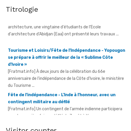
Titrologie
Tourisme et Loisirs/Fête de l'Indépendance - Yopougon
se prépare à offrir le meilleur de la « Sublime Côte
d'Ivoire »
[Fratmat.info] À deux jours de la célébration du 66e
anniversaire de l'indépendance de la Côte d'Ivoire, le ministère
du Tourisme ...
Fête de l'indépendance - L'Inde à l'honneur, avec un
contingent militaire au défilé
[Fratmat.info] Un contingent de l'armée indienne participera
pour la première fois au défilé du 7 août à Yopougon.
Soldes 2026 - Le gouvernement fixe la deuxième
période du 10 au 31 août
Visitor counter