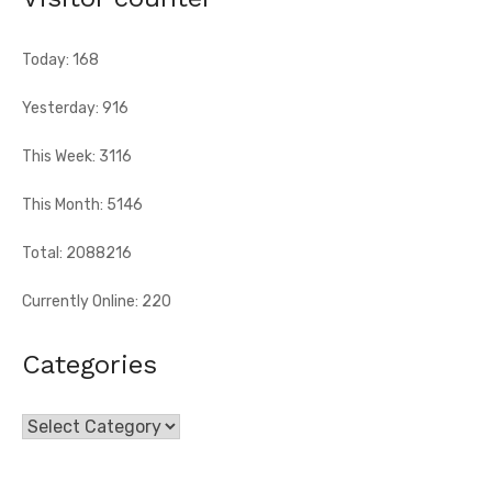
[Fratmat.info] Les consommateurs ivoiriens pourront profiter,
du 10 au 31 août 2026, de la deuxième période légale des
ventes soldes ...
Today: 168
Yesterday: 916
This Week: 3116
This Month: 5146
Total: 2088216
Currently Online: 220
Categories
Categories