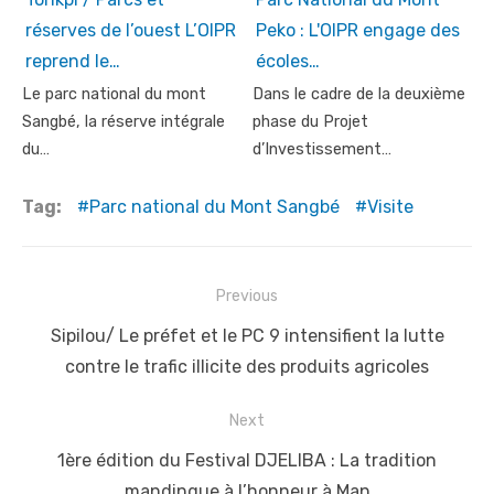
réserves de l’ouest L’OIPR
Peko : L'OIPR engage des
reprend le…
écoles…
Le parc national du mont
Dans le cadre de la deuxième
Sangbé, la réserve intégrale
phase du Projet
du…
d’Investissement…
Tag:
Parc national du Mont Sangbé
Visite
Post
Previous
navigation
Previous
Sipilou/ Le préfet et le PC 9 intensifient la lutte
post:
contre le trafic illicite des produits agricoles
Next
Next
1ère édition du Festival DJELIBA : La tradition
post:
mandingue à l’honneur à Man