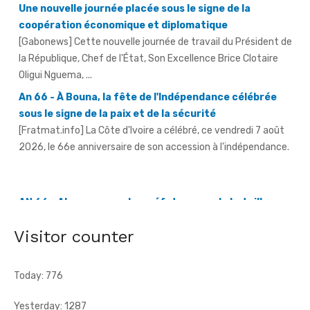
[Gabonews] Cette nouvelle journée de travail du Président de
la République, Chef de l'État, Son Excellence Brice Clotaire
Oligui Nguema, ...
An 66 - À Bouna, la fête de l'Indépendance célébrée
sous le signe de la paix et de la sécurité
[Fratmat.info] La Côte d'Ivoire a célébré, ce vendredi 7 août
2026, le 66e anniversaire de son accession à l'indépendance.
AN 66 - Abengourou - Le préfet engage la bataille
contre les fléaux qui freinent le développement
[Fratmat.info] La célébration du 66e anniversaire de
l'indépendance de la Côte d'Ivoire, ce vendredi 7 août 2026 à
Abengourou, a ...
Visitor counter
Today: 776
Yesterday: 1287