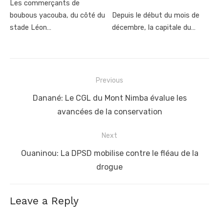
Les commerçants de
boubous yacouba, du côté du
Depuis le début du mois de
stade Léon…
décembre, la capitale du…
Post
Previous
navigation
Previous
Danané: Le CGL du Mont Nimba évalue les
post:
avancées de la conservation
Next
Next
Ouaninou: La DPSD mobilise contre le fléau de la
post:
drogue
Leave a Reply