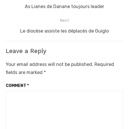
navigation
Previous
As Lianes de Danane toujours leader
post:
Next
Next
Le diocèse assiste les déplacés de Guiglo
post:
Leave a Reply
Your email address will not be published.
Required
fields are marked
*
COMMENT
*