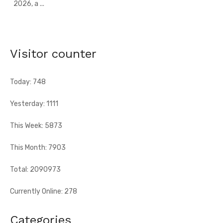
An 66 de l'indépendance à Sandegué - Le préfet rend
hommage au Président Ouattara pour la consolidation
de la paix
Visitor counter
[Fratmat.info] La ville de Sandegué, dans la région du
Gontougo, a célébré, le vendredi 7 août 2026, le 66e
Today: 748
anniversaire ...
Yesterday: 1111
This Week: 5873
This Month: 7903
Total: 2090973
Currently Online: 278
Categories