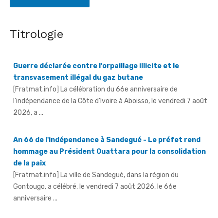
Titrologie
Guerre déclarée contre l'orpaillage illicite et le
transvasement illégal du gaz butane
[Fratmat.info] La célébration du 66e anniversaire de
l'indépendance de la Côte d'Ivoire à Aboisso, le vendredi 7 août
2026, a ...
An 66 de l'indépendance à Sandegué - Le préfet rend
hommage au Président Ouattara pour la consolidation
de la paix
[Fratmat.info] La ville de Sandegué, dans la région du
Gontougo, a célébré, le vendredi 7 août 2026, le 66e
anniversaire ...
66e anniversaire de l'indépendance à Tougbo - Le
sous-préfet appelle à l'union face à la menace
terroriste