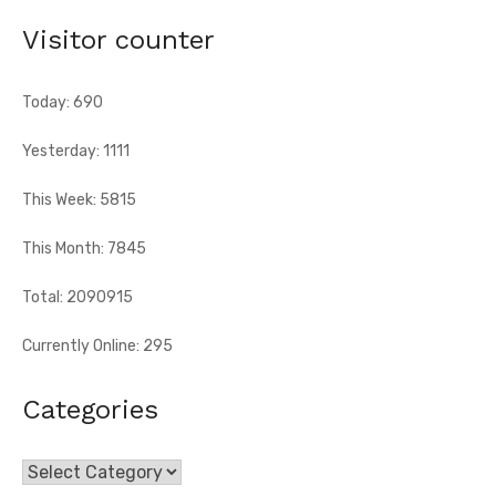
[Fratmat.info] À l'occasion de la célébration du 66e
Visitor counter
anniversaire de l'indépendance de la Côte d'Ivoire, le sous-
préfet de Tougbo, dans ...
Today: 690
Yesterday: 1111
This Week: 5815
This Month: 7845
Total: 2090915
Currently Online: 295
Categories
Categories