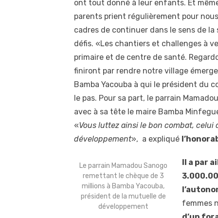
ont tout donné à leur enfants. Et même
parents prient régulièrement pour nous
cadres de continuer dans le sens de la s
défis. «Les chantiers et challenges à v
primaire et de centre de santé. Regardo
finiront par rendre notre village émerg
Bamba Yacouba à qui le président du c
le pas. Pour sa part, le parrain Mamado
avec à sa tête le maire Bamba Minfegué
«
Vous luttez ainsi le bon combat, celui 
développement
», a expliqué
l’honora
Il a par 
Le parrain Mamadou Sanogo
3.000.00
remettant le chèque de 3
millions à Bamba Yacouba,
l’autono
président de la mutuelle de
femmes n’
développement
d’un fora