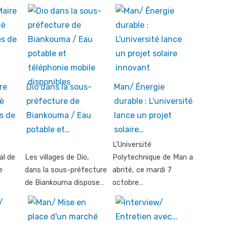
re
Dio dans la sous-
Man/ Énergie
è
préfecture de
durable : L'université
s de
Biankouma / Eau
lance un projet
potable et…
solaire…
L’Université
al de
Les villages de Dio,
Polytechnique de Man a
e
dans la sous-préfecture
abrité, ce mardi 7
de Biankouma dispose…
octobre…