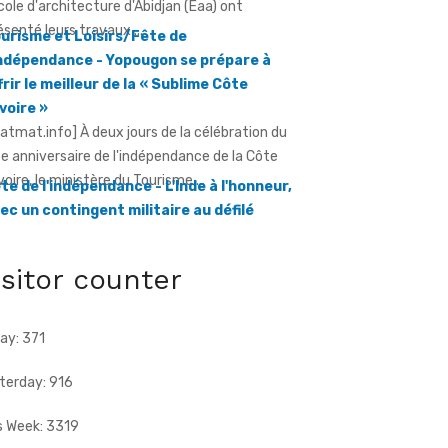
frir le meilleur de la « Sublime Côte
Ivoire »
ratmat.info] À deux jours de la célébration du
e anniversaire de l'indépendance de la Côte
Ivoire, le ministère du Tourisme ...
te de l'indépendance - L'Inde à l'honneur,
ec un contingent militaire au défilé
ratmat.info] Un contingent de l'armée
dienne participera pour la première fois au
filé du 7 août à Yopougon.
isitor counter
ay: 371
terday: 916
s Week: 3319