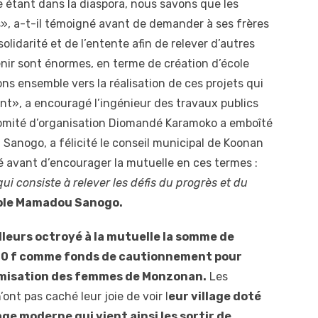
 étant dans la diaspora, nous savons que les
», a-t-il témoigné avant de demander à ses frères
olidarité et de l’entente afin de relever d’autres
enir sont énormes, en terme de création d’école
ns ensemble vers la réalisation de ces projets qui
ent», a encouragé l’ingénieur des travaux publics
omité d’organisation Diomandé Karamoko a emboîté
u Sanogo, a félicité le conseil municipal de Koonan
 avant d’encourager la mutuelle en ces termes :
qui consiste à relever les défis du progrès et du
ble Mamadou Sanogo.
ailleurs octroyé à la mutuelle la somme de
0 f comme fonds de cautionnement pour
misation des femmes de Monzonan.
Les
ont pas caché leur joie de voir l
eur village doté
ge moderne qui vient ainsi les sortir de