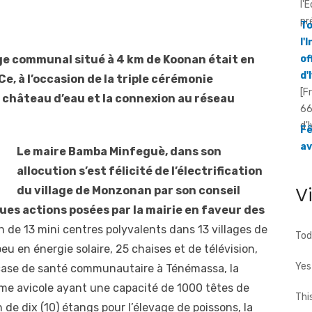
of
d'
[F
66
ge communal situé à 4 km de Koonan était en
d'
Ce, à l’occasion de la triple cérémonie
Fê
av
 château d’eau et la connexion au réseau
[F
in
dé
Le maire Bamba Minfeguè, dans son
allocution s’est félicité de l’électrification
V
du village de Monzonan par son conseil
ques actions posées par la mairie en faveur des
on de 13 mini centres polyvalents dans 13 villages de
Tod
 en énergie solaire, 25 chaises et de télévision,
Yes
 case de santé communautaire à Ténémassa, la
erme avicole ayant une capacité de 1000 têtes de
Thi
n de dix (10) étangs pour l’élevage de poissons, la