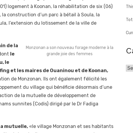
(01) logement à Koonan, la réhabilitation de six (06)
Thi
la construction d’un parc à bétail à Soula, la
Tot
ula, l’extension du lotissement de la ville de
Cur
in de la
Monzonan a son nouveau forage moderne à la
C
 dont
le
grande joie des femmes
, le
Cat
fing et les maires de Ouaninou et de Koonan,
cation de Monzonan. Ils ont également félicité les
oppement du village qui bénéficie désormais d’une
action de la mutuelle de développement de
ams sunnites (Codis) dirigé par le Dr Fadiga
a mutuelle,
«le village Monzonan et ses habitants