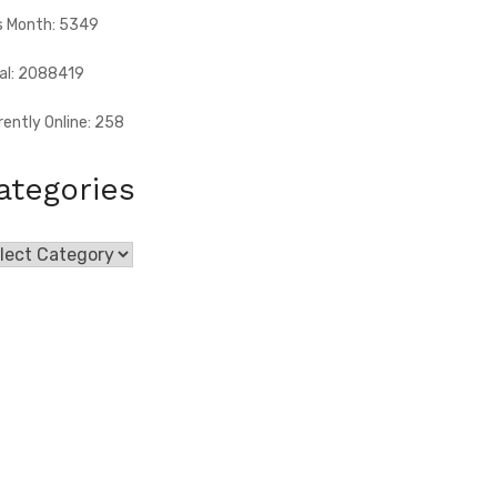
s Month: 5349
al: 2088419
rently Online: 258
ategories
egories