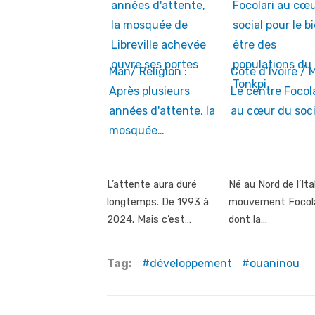
Man/ Religion :
Côte d’Ivoire / 
Après plusieurs
Le centre Focola
années d'attente, la
au cœur du soci
mosquée…
L’attente aura duré
Né au Nord de l’Ital
longtemps. De 1993 à
mouvement Focola
2024. Mais c’est…
dont la…
Tag:
développement
ouaninou