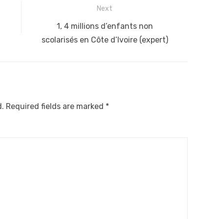
Next
Next
1, 4 millions d’enfants non
post:
scolarisés en Côte d’Ivoire (expert)
d.
Required fields are marked
*