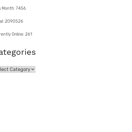
s Month: 7456
al: 2090526
rently Online: 261
ategories
egories