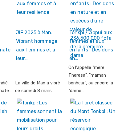
JIF 2025 à Man:
Tonkpi / Appui aux
Vibrant hommage
femmes et aux
omate
aux femmes et à
enfants : Des dons
leur…
en…
On l'appelle "mère
Theresa", "maman
ndié,
La ville de Man a vibré
bonheur", ou encore la
omate…
ce samedi 8 mars…
"dame…