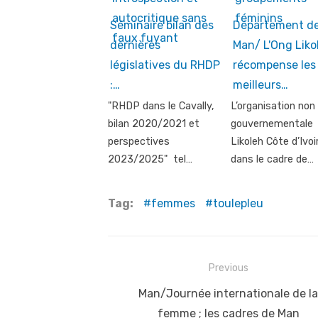
Séminaire bilan des
Département d
dernières
Man/ L'Ong Liko
législatives du RHDP
récompense les
:…
meilleurs…
"RHDP dans le Cavally,
L’organisation non
bilan 2020/2021 et
gouvernementale
perspectives
Likoleh Côte d’Ivoi
2023/2025" tel…
dans le cadre de…
Tag:
femmes
toulepleu
Post
Previous
navigation
Previous
Man/Journée internationale de la
post:
femme ; les cadres de Man