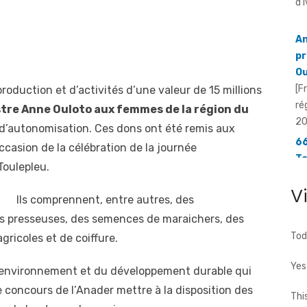
pr
Ou
[F
ré
20
roduction et d’activités d’une valeur de 15 millions
66
istre Anne Ouloto aux femmes de la région du
To
 d’autonomisation. Ces dons ont été remis aux
fa
casion de la célébration de la journée
[F
Toulepleu.
66
d'
V
Ils comprennent, entre autres, des
des presseuses, des semences de maraichers, des
Tod
gricoles et de coiffure.
Yes
e l’environnement et du développement durable qui
e concours de l’Anader mettre à la disposition des
Thi