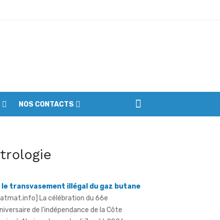
ptembre
NOS CONTACTS
iennes du parc
erre déclarée contre l'orpaillage illicite
itrologie
 le transvasement illégal du gaz butane
ratmat.info] La célébration du 66e
niversaire de l'indépendance de la Côte
Ivoire à Aboisso, le vendredi 7 août 2026, a ...
 66 de l'indépendance à Sandegué - Le