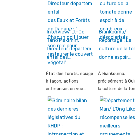
Interview/ Lt-Col
Biankouma/
Tano Maximin,
Reportage : La
Directeur départem
culture de la t
ental des…
donne espoir…
État des forêts, sciage
À Biankouma,
à façon, actions
précisément à Oui
entreprises en vue…
la culture de la t