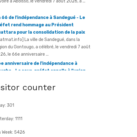
éfet rend hommage au Président
attara pour la consolidation de la paix
ratmat.info] La ville de Sandegué, dans la
gion du Gontougo, a célébré, le vendredi 7 août
26, le 66e anniversaire ...
e anniversaire de l'indépendance à
ugbo - Le sous-préfet appelle à l'union
ce à la menace terroriste
ratmat.info] À l'occasion de la célébration du
e anniversaire de l'indépendance de la Côte
Ivoire, le sous-préfet de Tougbo, dans ...
isitor counter
ay: 301
terday: 1111
s Week: 5426