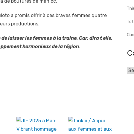
a de boutures de manioc.
Thi
uloto a promis offrir à ces braves femmes quatre
Tot
 leurs productions.
Cur
 de laisser les femmes à la traine. Car, dira t elle,
eloppement harmonieux de la région
.
C
Cat