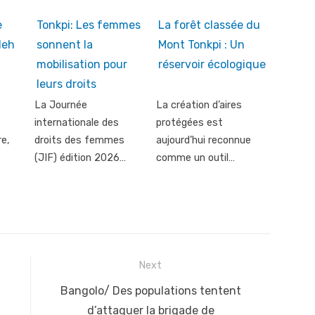
e
Tonkpi: Les femmes
La forêt classée du
leh
sonnent la
Mont Tonkpi : Un
mobilisation pour
réservoir écologique
leurs droits
La Journée
La création d’aires
internationale des
protégées est
re,
droits des femmes
aujourd’hui reconnue
(JIF) édition 2026…
comme un outil…
Next
Next
Bangolo/ Des populations tentent
post:
d’attaquer la brigade de