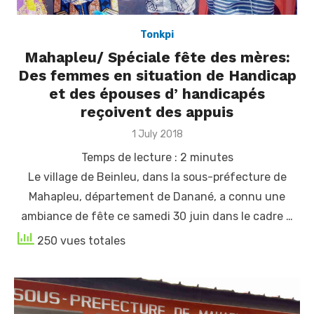
Tonkpi
Mahapleu/ Spéciale fête des mères:
Des femmes en situation de Handicap
et des épouses d’ handicapés
reçoivent des appuis
Posted
1 July 2018
on
Temps de lecture :
2
minutes
Le village de Beinleu, dans la sous-préfecture de
Mahapleu, département de Danané, a connu une
ambiance de fête ce samedi 30 juin dans le cadre …
250 vues totales