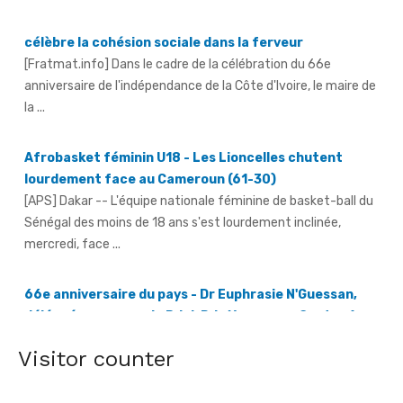
la ...
Afrobasket féminin U18 - Les Lioncelles chutent
lourdement face au Cameroun (61-30)
[APS] Dakar -- L'équipe nationale féminine de basket-ball du
Sénégal des moins de 18 ans s'est lourdement inclinée,
mercredi, face ...
66e anniversaire du pays - Dr Euphrasie N'Guessan,
déléguée communale Pdci-Rda Yopougon-Centre 1,
appelle à la mobilisation exceptionnelle
[Fratmat.info] À 72 heures de la célébration du 66e
anniversaire de l'indépendance de la Côte d'Ivoire, Dr Euphrasie
N'Guessan, vice-présidente ...
Visitor counter