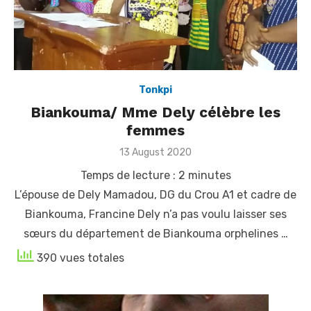
Tonkpi
Biankouma/ Mme Dely célèbre les
femmes
Posted
13 August 2020
on
Temps de lecture :
2
minutes
L’épouse de Dely Mamadou, DG du Crou A1 et cadre de
Biankouma, Francine Dely n’a pas voulu laisser ses
sœurs du département de Biankouma orphelines …
390 vues totales