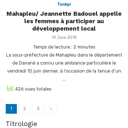
Tonkpi
Mahapleu/ Jeannette Badouel appelle
les femmes à participer au
développement local
Posted
19 June 2018
on
Temps de lecture :
2
minutes
La sous-préfecture de Mahapleu dans le département
de Dananè a connu une ambiance particulière le
vendredi 15 juin dernier, à l’occasion de la tenue d’un
…
426 vues totales
Posts
Village de l'indépendance à Yopougon - Adama Bictogo
1
2
3
‹
célèbre la cohésion sociale dans la ferveur
navigation
[Fratmat.info] Dans le cadre de la célébration du 66e
Titrologie
anniversaire de l'indépendance de la Côte d'Ivoire, le maire de