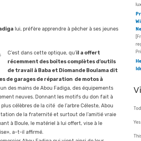
Wi
Ne
[F
re
adiga
lui, préfère apprendre à pêcher à ses jeunes
Pr
He
Id
C’est dans cette optique, qu’
il a offert
s
[F
récemment des boîtes complètes d’outils
fo
de travail à Baba et Diomande Boulama dit
te
res de garages de réparation de motos à
cho
V
hacun des mains de Abou Fadiga, des équipements
ement neuves. Donnant les motifs du don fait à
plus célèbres de la cité de l’arbre Céleste, Abou
Tod
ation de la fraternité et surtout de l’amitié vraie
Yes
nt à Boule, le matériel à lui offert, vise à le
se», a-t-il affirmé.
Thi
emercier Abou Fadiga qui vient ainsi de leur