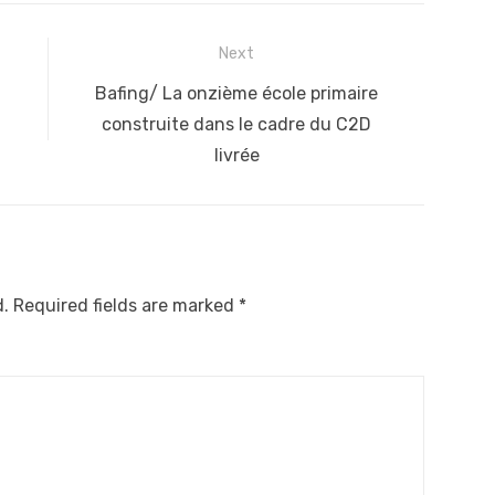
Next
Next
a
Bafing/ La onzième école primaire
post:
construite dans le cadre du C2D
livrée
d.
Required fields are marked
*