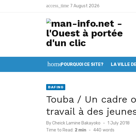
Skip
access_time
7 August 2026
to
Latest:
Man fait peau neuve avant la fête 
content
Traçabilité du café- cacao: Le Co
Opération “Zéro déchet”: Plus de 10
Man: Les jeunes musulmans appelés 
home
POURQUOI CE SITE?
LA VILLE D
Deuxième session du CGL Mont Péko
Mont Nimba: L’OIPR intensifie ses ef
BAFING
Filière café – cacao : Le SYNAVICI
Touba / Un cadre o
Man: Vincent Koalga prend les rên
travail à des jeune
Tonkpi: L’ULDT lance ses activités e
Posted
By
Cheick Lamine Bakayoko
1 July 2018
Man: La Fondation Baby Day renfor
on
Time to Read:
2 min
-
440
words