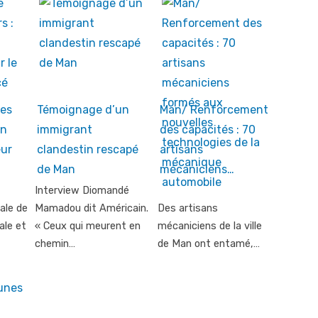
es
Témoignage d’un
Man/ Renforcement
Un
immigrant
des capacités : 70
eur
clandestin rescapé
artisans
de Man
mécaniciens…
Interview Diomandé
ale de
Mamadou dit Américain.
Des artisans
ale et
« Ceux qui meurent en
mécaniciens de la ville
chemin…
de Man ont entamé,…
unes