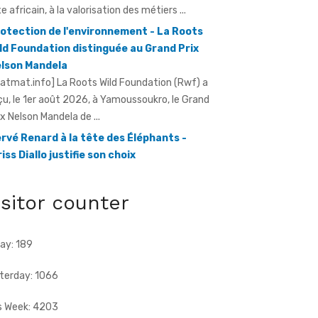
ld Foundation distinguée au Grand Prix
lson Mandela
ratmat.info] La Roots Wild Foundation (Rwf) a
çu, le 1er août 2026, à Yamoussoukro, le Grand
ix Nelson Mandela de ...
rvé Renard à la tête des Éléphants -
riss Diallo justifie son choix
ratmat.info] L'expérience, la connaissance du
otball africain et la capacité d'adaptation du
chnicien français justifient, selon la Fif, son
ix ...
isitor counter
ay: 189
terday: 1066
s Week: 4203