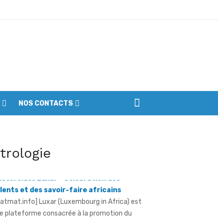
ptembre
NOS CONTACTS
iennes du parc
ôture de la première édition des
itrologie
sterclass Luxar - Célébration des
lents et des savoir-faire africains
ratmat.info] Luxar (Luxembourg in Africa) est
e plateforme consacrée à la promotion du
xe africain, à la valorisation des métiers ...
otection de l'environnement - La Roots