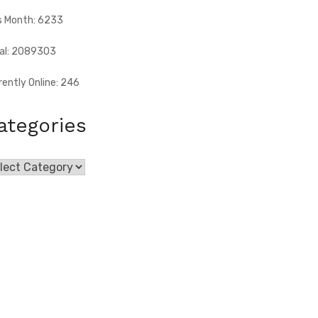
s Month: 6233
al: 2089303
rently Online: 246
ategories
egories