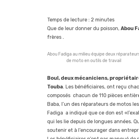
Temps de lecture :
2
minutes
Que de leur donner du poisson,
Abou F
frères .
Abou Fadiga au milieu équipe deux réparateur
de moto en outils de travail
Boul, deux mécaniciens, propriétai
Touba
. Les bénéficiaires, ont reçu c
composés chacun de 110 pièces entièr
Baba, l’un des réparateurs de motos les 
Fadiga a indiqué que ce don est «l’exalt
qui les lie depuis de longues années. Qua
soutenir et à l’encourager dans entrepri
Les bénéficiaires n’ont pas manqué de r