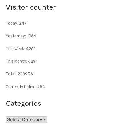
africain et la capacité d'adaptation du technicien français
Visitor counter
justifient, selon la Fif, son choix ...
Today: 247
Yesterday: 1066
This Week: 4261
This Month: 6291
Total: 2089361
Currently Online: 254
Categories
Categories