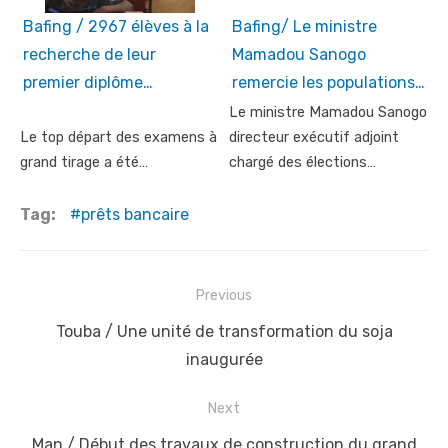
Bafing / 2967 élèves à la
Bafing/ Le ministre
recherche de leur
Mamadou Sanogo
premier diplôme…
remercie les populations…
Le ministre Mamadou Sanogo
Le top départ des examens à
directeur exécutif adjoint
grand tirage a été…
chargé des élections…
Tag:
prêts bancaire
Post
Previous
navigation
Previous
Touba / Une unité de transformation du soja
post:
inaugurée
Next
Next
Man / Début des travaux de construction du grand