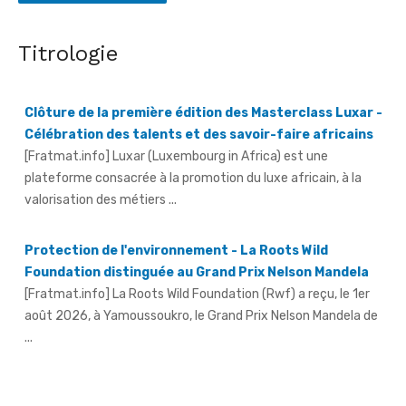
Titrologie
Clôture de la première édition des Masterclass Luxar -
Célébration des talents et des savoir-faire africains
[Fratmat.info] Luxar (Luxembourg in Africa) est une
plateforme consacrée à la promotion du luxe africain, à la
valorisation des métiers ...
Protection de l'environnement - La Roots Wild
Foundation distinguée au Grand Prix Nelson Mandela
[Fratmat.info] La Roots Wild Foundation (Rwf) a reçu, le 1er
août 2026, à Yamoussoukro, le Grand Prix Nelson Mandela de
...
Hervé Renard à la tête des Éléphants - Idriss Diallo
justifie son choix
[Fratmat.info] L'expérience, la connaissance du football