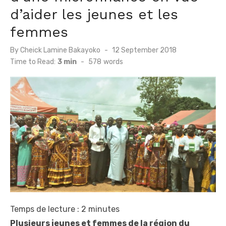
d’aider les jeunes et les
femmes
Posted
By
Cheick Lamine Bakayoko
12 September 2018
on
Time to Read:
3 min
-
578
words
Temps de lecture :
2
minutes
Plusieurs jeunes et femmes de la région du