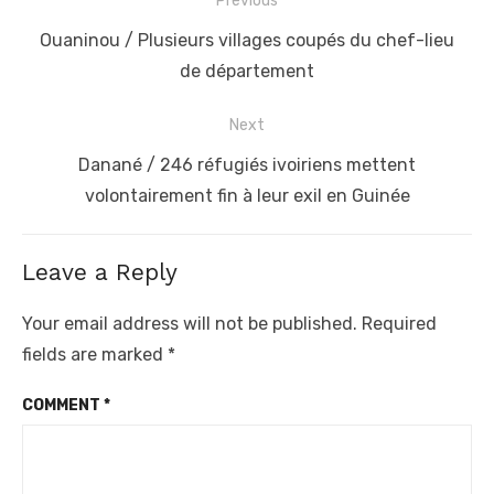
Post
Previous
navigation
Previous
Ouaninou / Plusieurs villages coupés du chef-lieu
post:
de département
Next
Next
Danané / 246 réfugiés ivoiriens mettent
post:
volontairement fin à leur exil en Guinée
Leave a Reply
Your email address will not be published.
Required
fields are marked
*
COMMENT
*