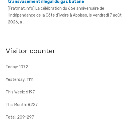
[Fratmat.info] La célébration du 66e anniversaire de
l'indépendance de la Côte d'Ivoire à Aboisso, le vendredi 7 août
2026, a ...
An 66 de l'indépendance à Sandegué - Le préfet rend
hommage au Président Ouattara pour la consolidation
de la paix
Visitor counter
[Fratmat.info] La ville de Sandegué, dans la région du
Gontougo, a célébré, le vendredi 7 août 2026, le 66e
anniversaire ...
Today: 1072
Yesterday: 1111
This Week: 6197
This Month: 8227
Total: 2091297