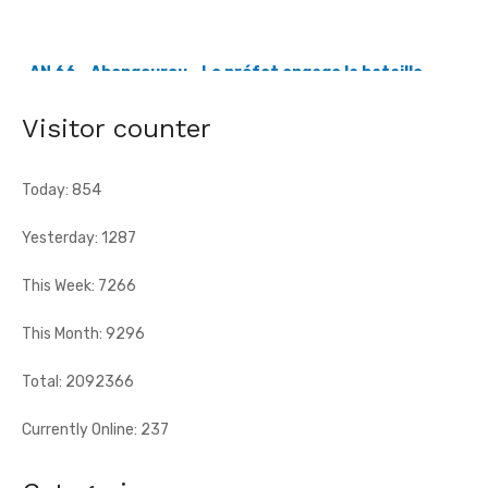
contre les fléaux qui freinent le développement
[Fratmat.info] La célébration du 66e anniversaire de
l'indépendance de la Côte d'Ivoire, ce vendredi 7 août 2026 à
Abengourou, a ...
Visitor counter
Today: 854
Yesterday: 1287
This Week: 7266
This Month: 9296
Total: 2092366
Currently Online: 237