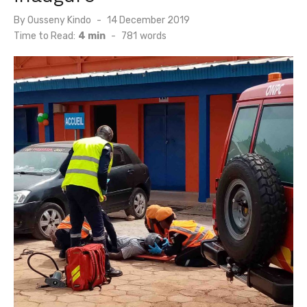
Posted
By
Ousseny Kindo
14 December 2019
on
Time to Read:
4 min
-
781
words