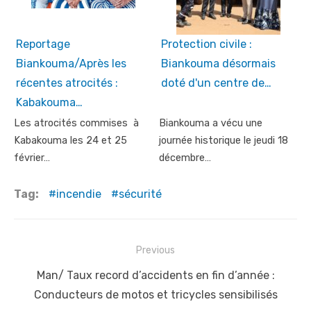
Reportage
Protection civile :
Biankouma/Après les
Biankouma désormais
récentes atrocités :
doté d'un centre de…
Kabakouma…
Les atrocités commises à
Biankouma a vécu une
Kabakouma les 24 et 25
journée historique le jeudi 18
février…
décembre…
Tag:
incendie
sécurité
Post
Previous
navigation
Previous
Man/ Taux record d’accidents en fin d’année :
post:
Conducteurs de motos et tricycles sensibilisés