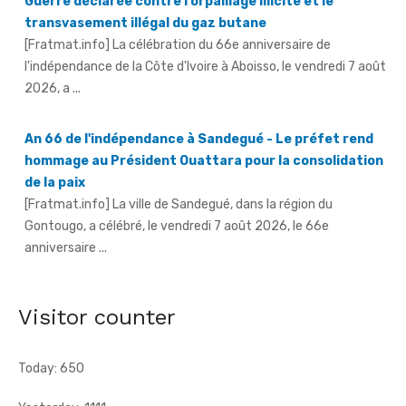
transvasement illégal du gaz butane
[Fratmat.info] La célébration du 66e anniversaire de
l'indépendance de la Côte d'Ivoire à Aboisso, le vendredi 7 août
2026, a ...
An 66 de l'indépendance à Sandegué - Le préfet rend
hommage au Président Ouattara pour la consolidation
de la paix
[Fratmat.info] La ville de Sandegué, dans la région du
Gontougo, a célébré, le vendredi 7 août 2026, le 66e
anniversaire ...
66e anniversaire de l'indépendance à Tougbo - Le
sous-préfet appelle à l'union face à la menace
terroriste
Visitor counter
[Fratmat.info] À l'occasion de la célébration du 66e
anniversaire de l'indépendance de la Côte d'Ivoire, le sous-
préfet de Tougbo, dans ...
Today: 650