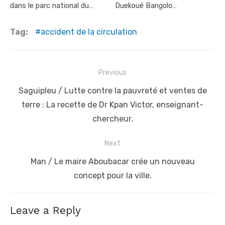
dans le parc national du…
Duekoué Bangolo…
Tag:
accident de la circulation
Post
Previous
navigation
Previous
Saguipleu / Lutte contre la pauvreté et ventes de
post:
terre : La recette de Dr Kpan Victor, enseignant-
chercheur.
Next
Next
Man / Le maire Aboubacar crée un nouveau
post:
concept pour la ville.
Leave a Reply