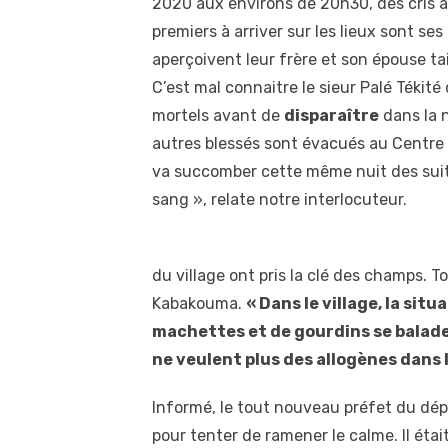
2020 aux environs de 20h30, des cris a
premiers à arriver sur les lieux sont se
aperçoivent leur frère et son épouse ta
C’est mal connaitre le sieur Palé Tékit
mortels avant de
disparaître
dans la n
autres blessés sont évacués au Centre 
va succomber cette même nuit des suite
sang
», relate notre interlocuteur.
du village ont pris la clé des champs. To
Kabakouma.
« Dans le village, la sit
machettes et de gourdins se baladen
ne veulent plus des allogènes dans l
Informé, le tout nouveau préfet du dép
pour tenter de ramener le calme. Il é