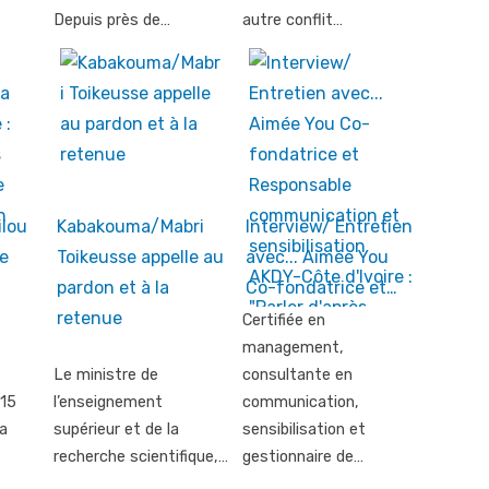
Depuis près de…
autre conflit…
ilou
Kabakouma/Mabri
Interview/ Entretien
e
Toikeusse appelle au
avec... Aimée You
pardon et à la
Co-fondatrice et…
retenue
Certifiée en
management,
Le ministre de
consultante en
 15
l’enseignement
communication,
’a
supérieur et de la
sensibilisation et
recherche scientifique,…
gestionnaire de…