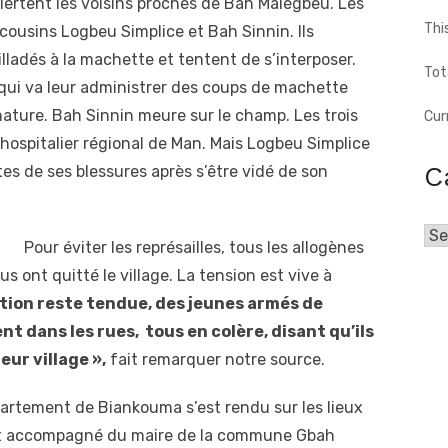
lertent les voisins proches de Bah Malégbeu. Les
Thi
s cousins Logbeu Simplice et Bah Sinnin. Ils
illadés à la machette et tentent de s’interposer.
Tot
é qui va leur administrer des coups de machette
ature. Bah Sinnin meure sur le champ. Les trois
Cur
hospitalier régional de Man. Mais Logbeu Simplice
C
s de ses blessures après s’être vidé de son
Cat
Pour éviter les représailles, tous les allogènes
us ont quitté le village. La tension est vive à
uation reste tendue, des jeunes armés de
t dans les rues, tous en colère, disant qu’ils
eur village »,
fait remarquer notre source.
artement de Biankouma s’est rendu sur les lieux
tait accompagné du maire de la commune Gbah