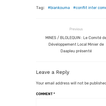
Tag:
biankouma
conflit inter co
Post
Previous
navigation
Previous
MINES / BLOLEQUIN : Le Comité d
post:
Développement Local Minier de
Daapleu présenté
Leave a Reply
Your email address will not be publishe
COMMENT
*