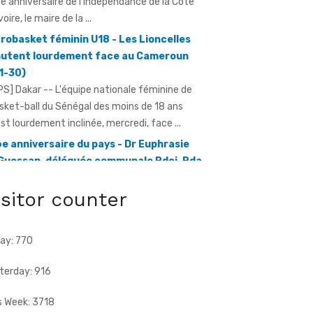
utent lourdement face au Cameroun
1-30)
PS] Dakar -- L'équipe nationale féminine de
sket-ball du Sénégal des moins de 18 ans
est lourdement inclinée, mercredi, face ...
e anniversaire du pays - Dr Euphrasie
Guessan, déléguée communale Pdci-Rda
pougon-Centre 1, appelle à la
bilisation exceptionnelle
ratmat.info] À 72 heures de la célébration du
e anniversaire de l'indépendance de la Côte
isitor counter
Ivoire, Dr Euphrasie N'Guessan, vice-présidente
ay: 770
terday: 916
s Week: 3718