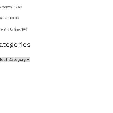
s Month: 5748
al: 2088818
rently Online: 194
ategories
egories