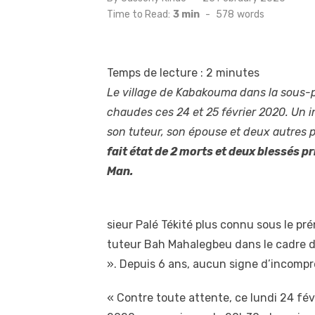
on
Time to Read:
3 min
-
578
words
Temps de lecture :
2
minutes
Le village de Kabakouma dans la sous
chaudes ces 24 et 25 février 2020. Un in
son tuteur, son épouse et deux autres p
fait état de 2 morts et deux blessés p
Man.
sieur Palé Tékité plus connu sous le pré
tuteur Bah Mahalegbeu dans le cadre d’
». Depuis 6 ans, aucun signe d’incomp
«
Contre toute attente, ce lundi 24 fév