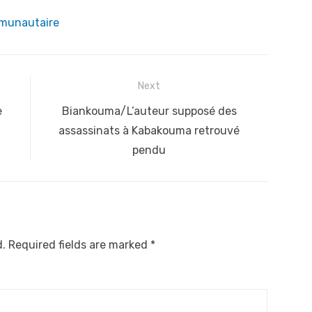
mmunautaire
Next
Next
e
Biankouma/L’auteur supposé des
post:
assassinats à Kabakouma retrouvé
pendu
d.
Required fields are marked
*