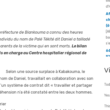
ch
(6
[A
ba
s'
-préfecture de Biankouma a connu des heures
66
dividu du nom de Palé Tékité dit Daniel a tailladé
N'
Yo
arents de la victime qui en sont morts.
Le bilan
mo
ris en charge au Centre hospitalier régional de
[F
66
V
d'
Selon une source surplace à Kabakouma, le
...
nom de Daniel, travaillait en collaboration avec son
Tod
un système de contrat dit « travailler et partager
réhension n’a été constaté entre les deux hommes.
Yes
rier
Thi