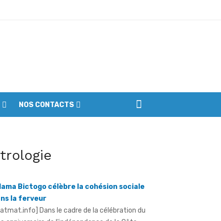
iennes du parc
NOS CONTACTS
llage de l'indépendance à Yopougon -
itrologie
ama Bictogo célèbre la cohésion sociale
ns la ferveur
ratmat.info] Dans le cadre de la célébration du
e anniversaire de l'indépendance de la Côte
voire, le maire de la ...
robasket féminin U18 - Les Lioncelles