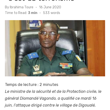
Posted
By
Ibrahima Toure
16 June 2020
on
Time to Read:
3 min
-
533
words
Temps de lecture :
2
minutes
Le ministre de la sécurité et de la Protection civile, le
général Diomandé Vagondo, a qualifié ce mardi 16
juin, l’attaque dirigé contre le village de Digoualé,