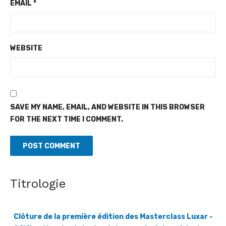
EMAIL
*
WEBSITE
SAVE MY NAME, EMAIL, AND WEBSITE IN THIS BROWSER
FOR THE NEXT TIME I COMMENT.
Titrologie
Clôture de la première édition des Masterclass Luxar -
Célébration des talents et des savoir-faire africains
[Fratmat.info] Luxar (Luxembourg in Africa) est une