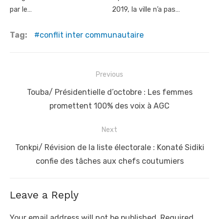
par le…
2019, la ville n’a pas…
Tag:
conflit inter communautaire
Post
Previous
navigation
Previous
Touba/ Présidentielle d’octobre : Les femmes
post:
promettent 100% des voix à AGC
Next
Next
Tonkpi/ Révision de la liste électorale : Konaté Sidiki
post:
confie des tâches aux chefs coutumiers
Leave a Reply
Your email address will not be published.
Required