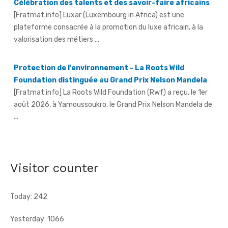
plateforme consacrée à la promotion du luxe africain, à la
valorisation des métiers ...
Protection de l'environnement - La Roots Wild
Foundation distinguée au Grand Prix Nelson Mandela
[Fratmat.info] La Roots Wild Foundation (Rwf) a reçu, le 1er
août 2026, à Yamoussoukro, le Grand Prix Nelson Mandela de
...
Hervé Renard à la tête des Éléphants - Idriss Diallo
justifie son choix
[Fratmat.info] L'expérience, la connaissance du football
africain et la capacité d'adaptation du technicien français
Visitor counter
justifient, selon la Fif, son choix ...
Today: 242
Yesterday: 1066