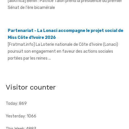
Sénat de l'ère bicamérale
Partenariat - La Lonaci accompagne le projet social de
Miss Côte d'Ivoire 2026
[Fratmat.info] La Loterie nationale de Côte d'Ivoire (Lonaci)
poursuit son engagement en faveur des actions sociales
portées par les reines ...
Grand-Bassam - Le Réseau des jeunes cadres du Sud-
Comoé offre du matériel médical à 4 structures
sanitaires
Visitor counter
[Fratmat.info] Le Réseau des jeunes cadres du Sud-Comoé,
dirigé par Eliame Niamkey, a remis, le jeudi 6 août 2026, au ...
Today: 869
Yesterday: 1066
This Week: 4883