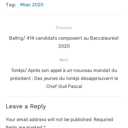
Tag:
bac 2020
Post
Previous
navigation
Previous
Bafing/ 414 candidats composent au Baccalauréat
post:
2020
Next
Next
Tonkpi/ Après son appel à un nouveau mandat du
post:
président : Des jeunes du tonkpi désapprouvent le
Chef Gué Pascal
Leave a Reply
Your email address will not be published.
Required
fields are marked
*