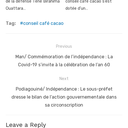
de la défense Téné Birahima
conseil café cacao s’est
Ouattara…
dotée d’un…
Tag:
conseil café cacao
Post
Previous
navigation
Previous
Man/ Commémoration de l’indépendance : La
post:
Covid-19 s’invite à la célébration de l’an 60
Next
Next
Podiagouiné/ Indépendance : Le sous-préfet
post:
dresse le bilan de l’action gouvernementale dans
sa circonscription
Leave a Reply