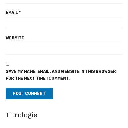
EMAIL
*
WEBSITE
SAVE MY NAME, EMAIL, AND WEBSITE IN THIS BROWSER
FOR THE NEXT TIME I COMMENT.
Titrologie
Village de l'indépendance à Yopougon - Adama Bictogo
célèbre la cohésion sociale dans la ferveur