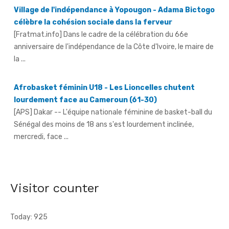
[Fratmat.info] Dans le cadre de la célébration du 66e
anniversaire de l'indépendance de la Côte d'Ivoire, le maire de
la ...
Afrobasket féminin U18 - Les Lioncelles chutent
lourdement face au Cameroun (61-30)
[APS] Dakar -- L'équipe nationale féminine de basket-ball du
Sénégal des moins de 18 ans s'est lourdement inclinée,
mercredi, face ...
66e anniversaire du pays - Dr Euphrasie N'Guessan,
déléguée communale Pdci-Rda Yopougon-Centre 1,
appelle à la mobilisation exceptionnelle
[Fratmat.info] À 72 heures de la célébration du 66e
Visitor counter
anniversaire de l'indépendance de la Côte d'Ivoire, Dr Euphrasie
N'Guessan, vice-présidente ...
Today: 925